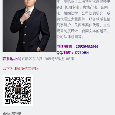
年，现执业于上海博和汉商律师事
务所,长期专注于房地产法、合同
法、婚姻法学、公司法的研究，成
功代理过大量案件，服务领域包括
刑事辩护、民商事案件代理、企业
规章制度设计、合同文本的起草、
公司法律顾问等。
电话/微信：
15026491946
QQ/邮箱：
47730654
联系地址:
浦东新区东方路1365号5号楼10B座
以下为律师微信二维码
合同管理