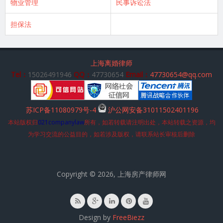
物业管理
民事诉讼法
担保法
上海离婚律师
Tel：
15026491946
QQ：
47730654
Email：
47730654@qq.com
苏ICP备11080979号-4
沪公网安备31011502401196
本站版权归
021companylaw
所有，如若转载请注明出处，本站转载之资源，均
为学习交流的公益目的，如若涉及版权，请联系站长审核后删除
Copyright © 2026, 上海房产律师网
Design by
FreeBiezz