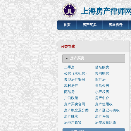
上海房产律师
首页
房产买卖
房屋拆迁
分类导航
房产买卖
二手房
借名购房
公房（承租房）
共同购房
典型房产案例
军产房
农村房产
售后公房
商品房
小产权房
户口政策
房产中介
房产买卖合同
房产使用权
房产概念及分类
房产登记与确权
房产继承
房产评估
房地产政策
房屋质量纠纷