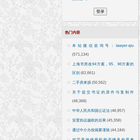
热门内容
本站微信咨询号：lawyer-qiu
(571,134)
上海市房改94方案，95、96方案的
区别
(62,661)
二手房来源
(50,562)
关于提交书证的原件与复制件
(48,368)
中华人民共和国公证法
(46,957)
安置协议越权的后果
(45,358)
通过中介办按揭要谨慎
(44,184)
对宅基地使用权能否继承的思考