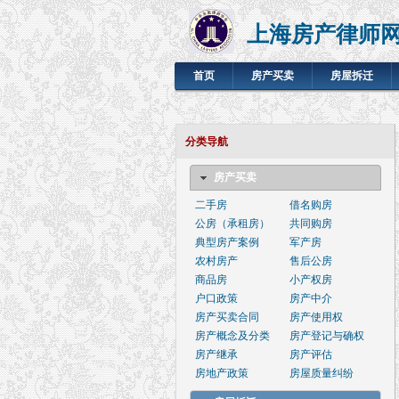
上海房产律师
首页
房产买卖
房屋拆迁
分类导航
房产买卖
二手房
借名购房
公房（承租房）
共同购房
典型房产案例
军产房
农村房产
售后公房
商品房
小产权房
户口政策
房产中介
房产买卖合同
房产使用权
房产概念及分类
房产登记与确权
房产继承
房产评估
房地产政策
房屋质量纠纷