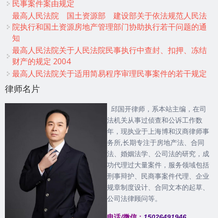
民事案件案由规定
最高人民法院 国土资源部 建设部关于依法规范人民法
院执行和国土资源房地产管理部门协助执行若干问题的通
知
最高人民法院关于人民法院民事执行中查封、扣押、冻结
财产的规定 2004
最高人民法院关于适用简易程序审理民事案件的若干规定
律师名片
邱国开律师，系本站主编，在司
法机关从事过侦查和公诉工作数
年，现执业于上海博和汉商律师事
务所,长期专注于房地产法、合同
法、婚姻法学、公司法的研究，成
功代理过大量案件，服务领域包括
刑事辩护、民商事案件代理、企业
规章制度设计、合同文本的起草、
公司法律顾问等。
电话/微信：
15026491946