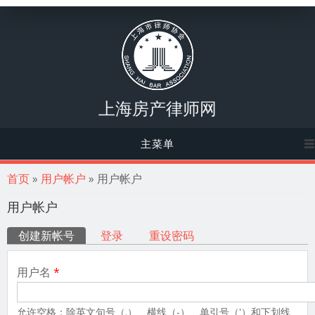
上海房产律师网
主菜单
你在这里
首页
»
用户帐户
» 用户帐户
用户帐户
主标签
创建新帐号
（活动标签）
登录
重设密码
用户名
*
允许空格；除英文句号（.）、横线（-）、单引号（'）和下划线