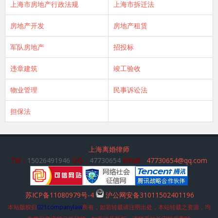
上海市房地产行政法规
上海市拆迁法
房地产开发
房地产租赁
军队房地产
招投标
违章建筑
竣工验收
物业管理
民事诉讼法
担保法
上海离婚律师
Tel：
15026491946
QQ：
47730654
Email：
47730654@qq.com
苏ICP备11080979号-4
沪公网安备31011502401196
本站版权归
021companylaw
所有，如若转载请注明出处，本站转载之资源，均