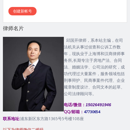
律师名片
邱国开律师，系本站主编，在司
法机关从事过侦查和公诉工作数
年，现执业于上海博和汉商律师事
务所,长期专注于房地产法、合同
法、婚姻法学、公司法的研究，成
功代理过大量案件，服务领域包括
刑事辩护、民商事案件代理、企业
规章制度设计、合同文本的起草、
公司法律顾问等。
电话/微信：
15026491946
QQ/邮箱：
47730654
联系地址:
浦东新区东方路1365号5号楼10B座
以下为律师微信二维码