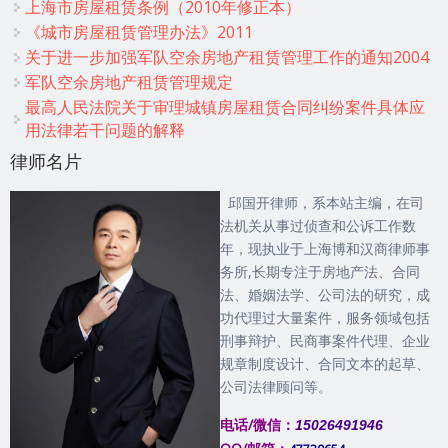
上海市房屋租赁条例（2010年修正本）
《城市房屋租赁管理办法》2011
关于进一步加强军队空余房地产租赁管理工作的通知2004
军队空余房地产租赁管理规定
最高人民法院关于审理城镇房屋租赁合同纠纷案件具体应
用法律若干问题的解释
律师名片
邱国开律师，系本站主编，在司
法机关从事过侦查和公诉工作数
年，现执业于上海博和汉商律师事
务所,长期专注于房地产法、合同
法、婚姻法学、公司法的研究，成
功代理过大量案件，服务领域包括
刑事辩护、民商事案件代理、企业
规章制度设计、合同文本的起草、
公司法律顾问等。
电话/微信：
15026491946