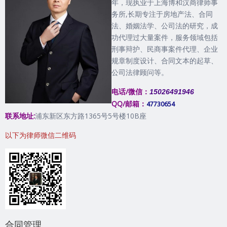
年，现执业于上海博和汉商律师事
务所,长期专注于房地产法、合同
法、婚姻法学、公司法的研究，成
功代理过大量案件，服务领域包括
刑事辩护、民商事案件代理、企业
规章制度设计、合同文本的起草、
公司法律顾问等。
电话/微信：
15026491946
QQ/邮箱：
47730654
联系地址:
浦东新区东方路1365号5号楼10B座
以下为律师微信二维码
合同管理