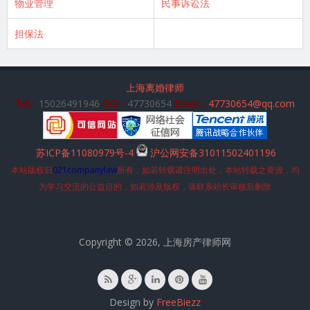
物业管理
民事诉讼法
担保法
上海离婚律师
Tel：
15026491946
QQ：
47730654
Email：
47730654@qq.com
苏ICP备11080979号-4
沪公网安备31011502401196
本站版权归
021companylaw
所有，如若转载请注明出处，本站转载之资源，均
为学习交流的公益目的，如若涉及版权，请联系站长审核后删除
Copyright © 2026, 上海房产律师网
Design by
FreeBiezz