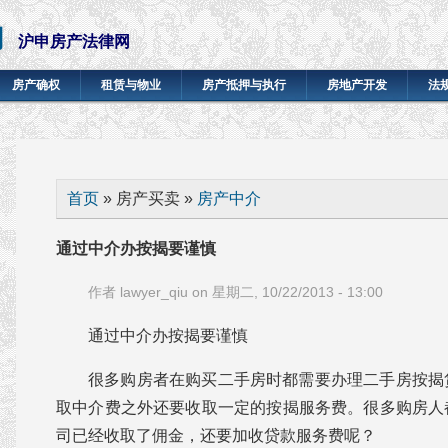
网
沪申房产法律网
房产确权
租赁与物业
房产抵押与执行
房地产开发
法
你在这里
首页
» 房产买卖 »
房产中介
通过中介办按揭要谨慎
作者
lawyer_qiu
on 星期二, 10/22/2013 - 13:00
通过中介办按揭要谨慎
很多购房者在购买二手房时都需要办理二手房按揭
取中介费之外还要收取一定的按揭服务费。很多购房人
司已经收取了佣金，还要加收贷款服务费呢？