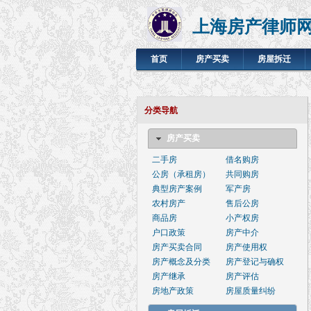
上海房产律师
首页
房产买卖
房屋拆迁
分类导航
房产买卖
二手房
借名购房
公房（承租房）
共同购房
典型房产案例
军产房
农村房产
售后公房
商品房
小产权房
户口政策
房产中介
房产买卖合同
房产使用权
房产概念及分类
房产登记与确权
房产继承
房产评估
房地产政策
房屋质量纠纷