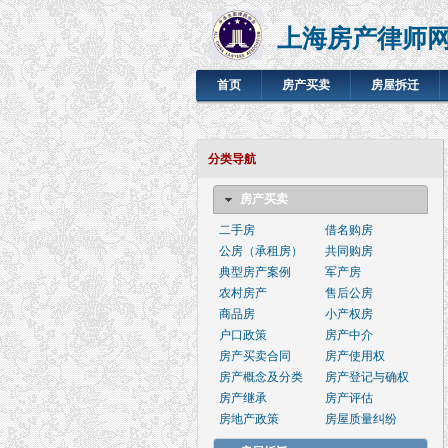
上海房产律师
首页
房产买卖
房屋拆迁
分类导航
房产买卖
二手房
借名购房
公房（承租房）
共同购房
典型房产案例
军产房
农村房产
售后公房
商品房
小产权房
户口政策
房产中介
房产买卖合同
房产使用权
房产概念及分类
房产登记与确权
房产继承
房产评估
房地产政策
房屋质量纠纷