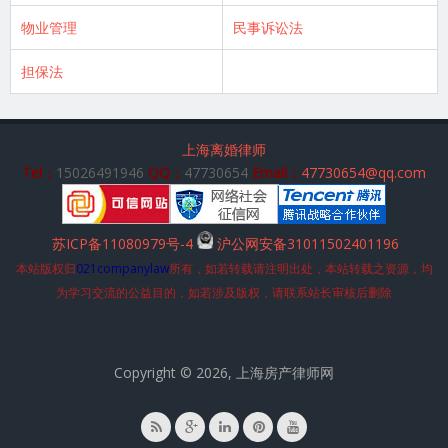
物业管理
民事诉讼法
担保法
上海离婚律师
Tel：
15026491946
QQ：
47730654
Email：
47730654@qq.com
苏ICP备11080979号-4
沪公网安备31011502401196
本站版权归
021companylaw
所有，如若转载请注明出处，本站转载之资源，均
为学习交流的公益目的，如若涉及版权，请联系站长审核后删除
Copyright © 2026, 上海房产律师网