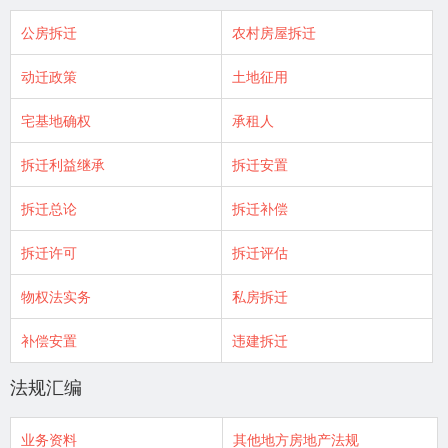
公房拆迁
农村房屋拆迁
动迁政策
土地征用
宅基地确权
承租人
拆迁利益继承
拆迁安置
拆迁总论
拆迁补偿
拆迁许可
拆迁评估
物权法实务
私房拆迁
补偿安置
违建拆迁
法规汇编
业务资料
其他地方房地产法规