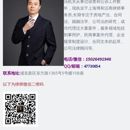
法机关从事过侦查和公诉工作数
年，现执业于上海博和汉商律师事
务所,长期专注于房地产法、合同
法、婚姻法学、公司法的研究，成
功代理过大量案件，服务领域包括
刑事辩护、民商事案件代理、企业
规章制度设计、合同文本的起草、
公司法律顾问等。
电话/微信：
15026491946
QQ/邮箱：
47730654
联系地址:
浦东新区东方路1365号5号楼10B座
以下为律师微信二维码