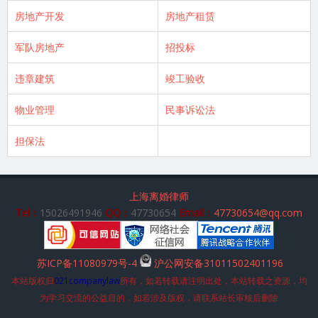
房地产开发
房地产租赁
军队房地产
招投标
违章建筑
竣工验收
物业管理
民事诉讼法
担保法
上海离婚律师
Tel：
15026491946
QQ：
47730654
Email：
47730654@qq.com
苏ICP备11080979号-4
沪公网安备31011502401196
本站版权归
021companylaw
所有，如若转载请注明出处，本站转载之资源，均
为学习交流的公益目的，如若涉及版权，请联系站长审核后删除