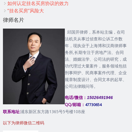
如何认定挂名买房协议的效力
“挂名买房”风险大
律师名片
邱国开律师，系本站主编，在司
法机关从事过侦查和公诉工作数
年，现执业于上海博和汉商律师事
务所,长期专注于房地产法、合同
法、婚姻法学、公司法的研究，成
功代理过大量案件，服务领域包括
刑事辩护、民商事案件代理、企业
规章制度设计、合同文本的起草、
公司法律顾问等。
电话/微信：
15026491946
QQ/邮箱：
47730654
联系地址:
浦东新区东方路1365号5号楼10B座
以下为律师微信二维码