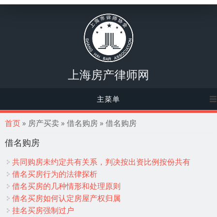
上海房产律师网
主菜单
你在这里
首页
» 房产买卖 » 借名购房 » 借名购房
借名购房
共同购房未约定共有关系，判决按出资比例按份共有
借名买房行为的法律探析
借名买房的几种情形和处理原则
借名买房如何认定房屋产权归属
挂名买房强制过户