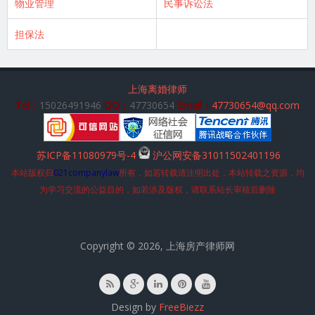
物业管理
民事诉讼法
担保法
上海离婚律师
Tel：
15026491946
QQ：
47730654
Email：
47730654@qq.com
苏ICP备11080979号-4
沪公网安备31011502401196
本站版权归
021companylaw
所有，如若转载请注明出处，本站转载之资源，均
为学习交流的公益目的，如若涉及版权，请联系站长审核后删除
Copyright © 2026, 上海房产律师网
Design by
FreeBiezz