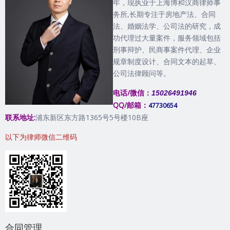
年，现执业于上海博和汉商律师事
务所,长期专注于房地产法、合同
法、婚姻法学、公司法的研究，成
功代理过大量案件，服务领域包括
刑事辩护、民商事案件代理、企业
规章制度设计、合同文本的起草、
公司法律顾问等。
电话/微信：
15026491946
QQ/邮箱：
47730654
联系地址:
浦东新区东方路1365号5号楼10B座
以下为律师微信二维码
合同管理