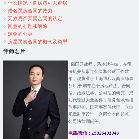
什么情况下购房者可以退房
借名买房合同的效力
无效房产买卖合同的认定
网签的办理和解除
定金的分类
房屋买卖合同的概念及类型
律师名片
邱国开律师，系本站主编，在司
法机关从事过侦查和公诉工作数
年，现执业于上海博和汉商律师事
务所,长期专注于房地产法、合同
法、婚姻法学、公司法的研究，成
功代理过大量案件，服务领域包括
刑事辩护、民商事案件代理、企业
规章制度设计、合同文本的起草、
公司法律顾问等。
电话/微信：
15026491946