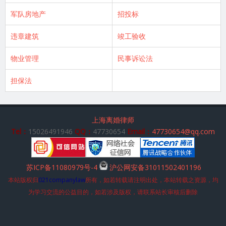
军队房地产
招投标
违章建筑
竣工验收
物业管理
民事诉讼法
担保法
上海离婚律师
Tel：
15026491946
QQ：
47730654
Email：
47730654@qq.com
苏ICP备11080979号-4
沪公网安备31011502401196
本站版权归
021companylaw
所有，如若转载请注明出处，本站转载之资源，均
为学习交流的公益目的，如若涉及版权，请联系站长审核后删除