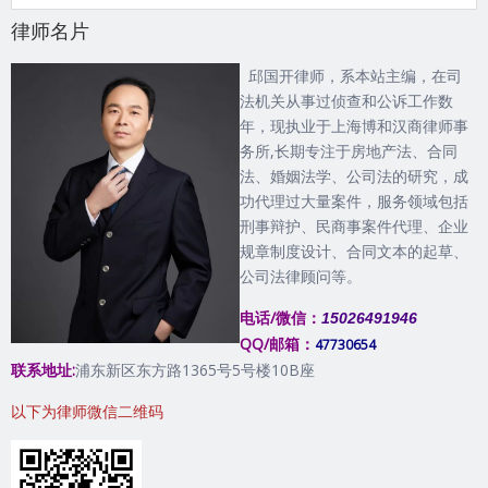
律师名片
邱国开律师，系本站主编，在司
法机关从事过侦查和公诉工作数
年，现执业于上海博和汉商律师事
务所,长期专注于房地产法、合同
法、婚姻法学、公司法的研究，成
功代理过大量案件，服务领域包括
刑事辩护、民商事案件代理、企业
规章制度设计、合同文本的起草、
公司法律顾问等。
电话/微信：
15026491946
QQ/邮箱：
47730654
联系地址:
浦东新区东方路1365号5号楼10B座
以下为律师微信二维码