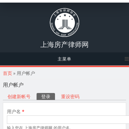
上海房产律师网
主菜单
你在这里
首页
» 用户帐户
用户帐户
主标签
创建新帐号
登录
（活动标签）
重设密码
用户名
*
输入您在 上海房产律师网 的用户名。