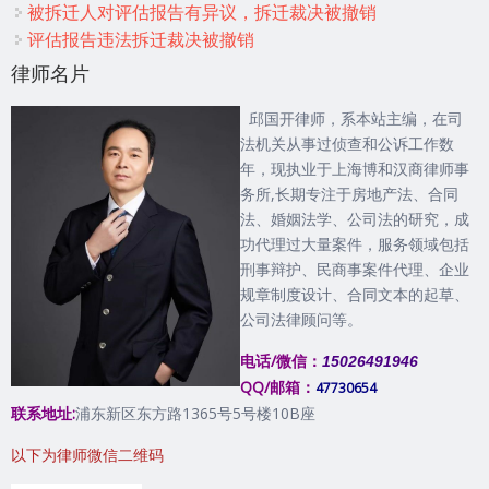
被拆迁人对评估报告有异议，拆迁裁决被撤销
评估报告违法拆迁裁决被撤销
律师名片
邱国开律师，系本站主编，在司
法机关从事过侦查和公诉工作数
年，现执业于上海博和汉商律师事
务所,长期专注于房地产法、合同
法、婚姻法学、公司法的研究，成
功代理过大量案件，服务领域包括
刑事辩护、民商事案件代理、企业
规章制度设计、合同文本的起草、
公司法律顾问等。
电话/微信：
15026491946
QQ/邮箱：
47730654
联系地址:
浦东新区东方路1365号5号楼10B座
以下为律师微信二维码