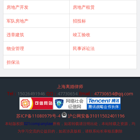
房地产开发
房地产租赁
军队房地产
招投标
违章建筑
竣工验收
物业管理
民事诉讼法
担保法
上海离婚律师
Tel：
15026491946
QQ：
47730654
Email：
47730654@qq.com
苏ICP备11080979号-4
沪公网安备31011502401196
本站版权归
021companylaw
所有，如若转载请注明出处，本站转载之资源，均
为学习交流的公益目的，如若涉及版权，请联系站长审核后删除