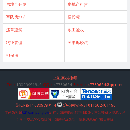
房地产开发
房地产租赁
军队房地产
招投标
违章建筑
竣工验收
物业管理
民事诉讼法
担保法
上海离婚律师
Tel：
15026491946
QQ：
47730654
Email：
47730654@qq.com
苏ICP备11080979号-4
沪公网安备31011502401196
本站版权归
021companylaw
所有，如若转载请注明出处，本站转载之资源，均
为学习交流的公益目的，如若涉及版权，请联系站长审核后删除