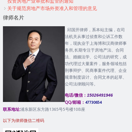
投资房地产业审批和监管的通知
关于规范房地产市场外资准入和管理的意见
律师名片
邱国开律师，系本站主编，在司
法机关从事过侦查和公诉工作数
年，现执业于上海博和汉商律师事
务所,长期专注于房地产法、合同
法、婚姻法学、公司法的研究，成
功代理过大量案件，服务领域包括
刑事辩护、民商事案件代理、企业
规章制度设计、合同文本的起草、
公司法律顾问等。
电话/微信：
15026491946
QQ/邮箱：
47730654
联系地址:
浦东新区东方路1365号5号楼10B座
以下为律师微信二维码