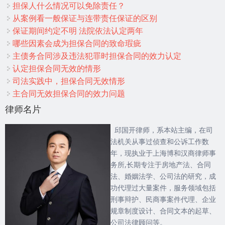
担保人什么情况可以免除责任？
从案例看一般保证与连带责任保证的区别
保证期间约定不明 法院依法认定两年
哪些因素会成为担保合同的致命瑕疵
主债务合同涉及违法犯罪时担保合同的效力认定
认定担保合同无效的情形
司法实践中，担保合同无效情形
主合同无效担保合同的效力问题
律师名片
邱国开律师，系本站主编，在司
法机关从事过侦查和公诉工作数
年，现执业于上海博和汉商律师事
务所,长期专注于房地产法、合同
法、婚姻法学、公司法的研究，成
功代理过大量案件，服务领域包括
刑事辩护、民商事案件代理、企业
规章制度设计、合同文本的起草、
公司法律顾问等。