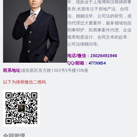
年，现执业于上海博和汉商律师事
务所,长期专注于房地产法、合同
法、婚姻法学、公司法的研究，成
功代理过大量案件，服务领域包括
刑事辩护、民商事案件代理、企业
规章制度设计、合同文本的起草、
公司法律顾问等。
电话/微信：
15026491946
QQ/邮箱：
47730654
联系地址:
浦东新区东方路1365号5号楼10B座
以下为律师微信二维码
合同管理