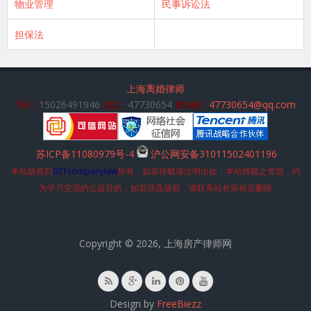
物业管理
民事诉讼法
担保法
上海离婚律师
Tel：
15026491946
QQ：
47730654
Email：
47730654@qq.com
苏ICP备11080979号-4
沪公网安备31011502401196
本站版权归
021companylaw
所有，如若转载请注明出处，本站转载之资源，均
为学习交流的公益目的，如若涉及版权，请联系站长审核后删除
Copyright © 2026, 上海房产律师网
Design by
FreeBiezz