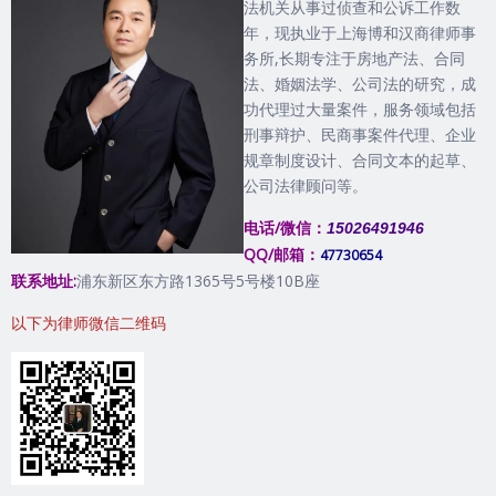
法机关从事过侦查和公诉工作数
年，现执业于上海博和汉商律师事
务所,长期专注于房地产法、合同
法、婚姻法学、公司法的研究，成
功代理过大量案件，服务领域包括
刑事辩护、民商事案件代理、企业
规章制度设计、合同文本的起草、
公司法律顾问等。
电话/微信：
15026491946
QQ/邮箱：
47730654
联系地址:
浦东新区东方路1365号5号楼10B座
以下为律师微信二维码