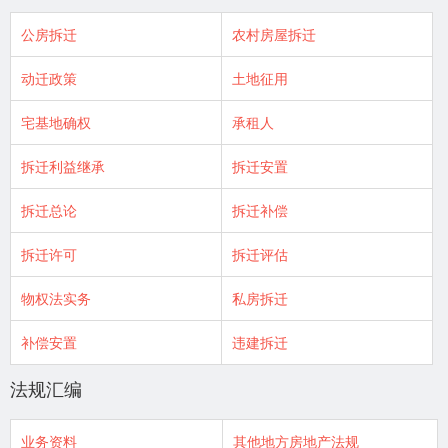
公房拆迁
农村房屋拆迁
动迁政策
土地征用
宅基地确权
承租人
拆迁利益继承
拆迁安置
拆迁总论
拆迁补偿
拆迁许可
拆迁评估
物权法实务
私房拆迁
补偿安置
违建拆迁
法规汇编
业务资料
其他地方房地产法规