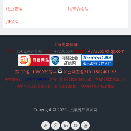
物业管理
民事诉讼法
担保法
上海离婚律师
Tel：
15026491946
QQ：
47730654
Email：
47730654@qq.com
苏ICP备11080979号-4
沪公网安备31011502401196
本站版权归
021companylaw
所有，如若转载请注明出处，本站转载之资源，均
为学习交流的公益目的，如若涉及版权，请联系站长审核后删除
Copyright © 2026, 上海房产律师网