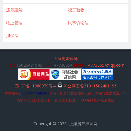
违章建筑
竣工验收
物业管理
民事诉讼法
担保法
上海离婚律师
Tel：
15026491946
QQ：
47730654
Email：
47730654@qq.com
苏ICP备11080979号-4
沪公网安备31011502401196
本站版权归
021companylaw
所有，如若转载请注明出处，本站转载之资源，均
为学习交流的公益目的，如若涉及版权，请联系站长审核后删除
Copyright © 2026, 上海房产律师网