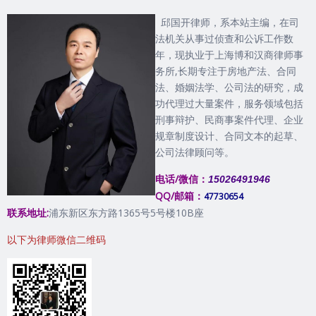
邱国开律师，系本站主编，在司
法机关从事过侦查和公诉工作数
年，现执业于上海博和汉商律师事
务所,长期专注于房地产法、合同
法、婚姻法学、公司法的研究，成
功代理过大量案件，服务领域包括
刑事辩护、民商事案件代理、企业
规章制度设计、合同文本的起草、
公司法律顾问等。
电话/微信：
15026491946
QQ/邮箱：
47730654
联系地址:
浦东新区东方路1365号5号楼10B座
以下为律师微信二维码