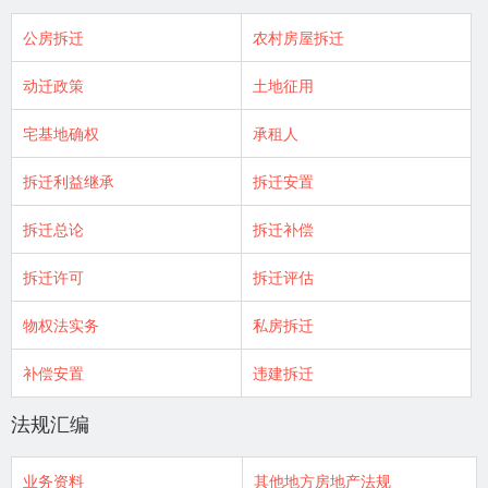
公房拆迁
农村房屋拆迁
动迁政策
土地征用
宅基地确权
承租人
拆迁利益继承
拆迁安置
拆迁总论
拆迁补偿
拆迁许可
拆迁评估
物权法实务
私房拆迁
补偿安置
违建拆迁
法规汇编
业务资料
其他地方房地产法规