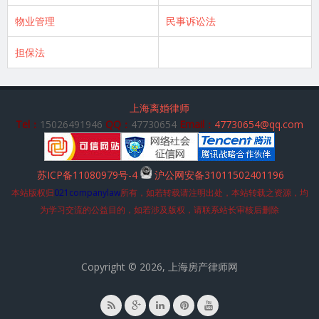
物业管理
民事诉讼法
担保法
上海离婚律师
Tel：
15026491946
QQ：
47730654
Email：
47730654@qq.com
苏ICP备11080979号-4
沪公网安备31011502401196
本站版权归
021companylaw
所有，如若转载请注明出处，本站转载之资源，均
为学习交流的公益目的，如若涉及版权，请联系站长审核后删除
Copyright © 2026, 上海房产律师网