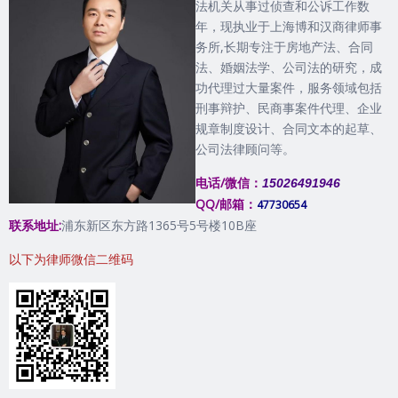
法机关从事过侦查和公诉工作数
年，现执业于上海博和汉商律师事
务所,长期专注于房地产法、合同
法、婚姻法学、公司法的研究，成
功代理过大量案件，服务领域包括
刑事辩护、民商事案件代理、企业
规章制度设计、合同文本的起草、
公司法律顾问等。
电话/微信：
15026491946
QQ/邮箱：
47730654
联系地址:
浦东新区东方路1365号5号楼10B座
以下为律师微信二维码