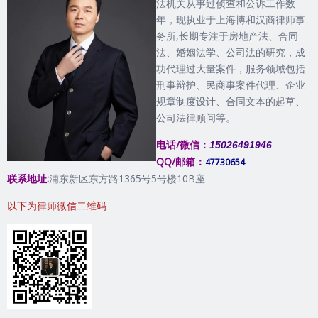
法机关从事过侦查和公诉工作数
年，现执业于上海博和汉商律师事
务所,长期专注于房地产法、合同
法、婚姻法学、公司法的研究，成
功代理过大量案件，服务领域包括
刑事辩护、民商事案件代理、企业
规章制度设计、合同文本的起草、
公司法律顾问等。
电话/微信：
15026491946
QQ/邮箱：
47730654
联系地址:
浦东新区东方路1365号5号楼10B座
以下为律师微信二维码