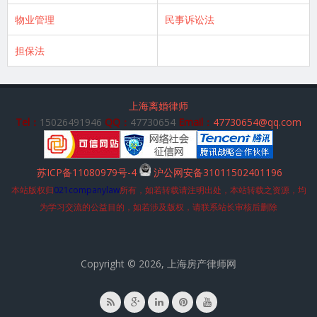
物业管理
民事诉讼法
担保法
上海离婚律师
Tel：
15026491946
QQ：
47730654
Email：
47730654@qq.com
苏ICP备11080979号-4
沪公网安备31011502401196
本站版权归
021companylaw
所有，如若转载请注明出处，本站转载之资源，均
为学习交流的公益目的，如若涉及版权，请联系站长审核后删除
Copyright © 2026, 上海房产律师网