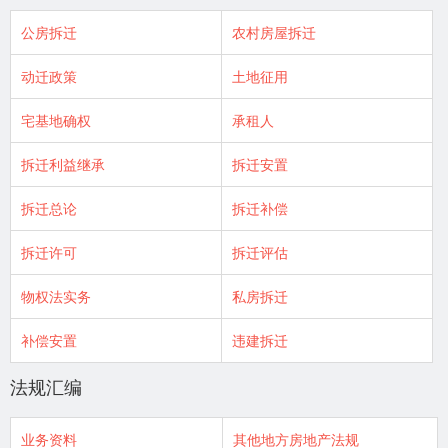
公房拆迁
农村房屋拆迁
动迁政策
土地征用
宅基地确权
承租人
拆迁利益继承
拆迁安置
拆迁总论
拆迁补偿
拆迁许可
拆迁评估
物权法实务
私房拆迁
补偿安置
违建拆迁
法规汇编
业务资料
其他地方房地产法规