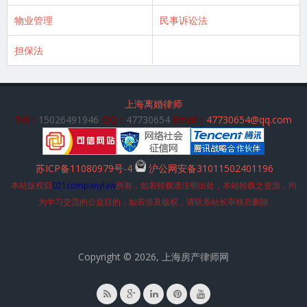
物业管理
民事诉讼法
担保法
上海离婚律师
Tel：
15026491946
QQ：
47730654
Email：
47730654@qq.com
苏ICP备11080979号-4
沪公网安备31011502401196
本站版权归
021companylaw
所有，如若转载请注明出处，本站转载之资源，均
为学习交流的公益目的，如若涉及版权，请联系站长审核后删除
Copyright © 2026, 上海房产律师网