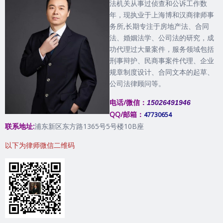
法机关从事过侦查和公诉工作数
年，现执业于上海博和汉商律师事
务所,长期专注于房地产法、合同
法、婚姻法学、公司法的研究，成
功代理过大量案件，服务领域包括
刑事辩护、民商事案件代理、企业
规章制度设计、合同文本的起草、
公司法律顾问等。
电话/微信：
15026491946
QQ/邮箱：
47730654
联系地址:
浦东新区东方路1365号5号楼10B座
以下为律师微信二维码