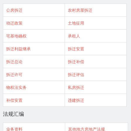
公房拆迁
农村房屋拆迁
动迁政策
土地征用
宅基地确权
承租人
拆迁利益继承
拆迁安置
拆迁总论
拆迁补偿
拆迁许可
拆迁评估
物权法实务
私房拆迁
补偿安置
违建拆迁
法规汇编
业务资料
其他地方房地产法规