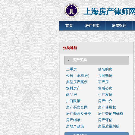
上海房产律师
首页
房产买卖
房屋拆迁
分类导航
房产买卖
二手房
借名购房
公房（承租房）
共同购房
典型房产案例
军产房
农村房产
售后公房
商品房
小产权房
户口政策
房产中介
房产买卖合同
房产使用权
房产概念及分类
房产登记与确权
房产继承
房产评估
房地产政策
房屋质量纠纷