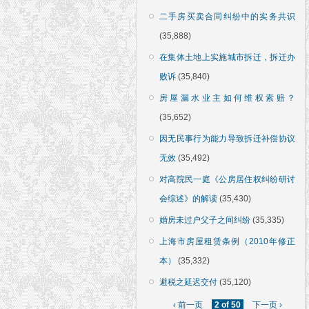
二手房买卖合同纠纷中的实务共识
(35,888)
在集体土地上实施城市拆迁，拆迁办
败诉
(35,840)
房屋漏水业主如何维权索赔？
(35,652)
因无民事行为能力导致拆迁补偿协议
无效
(35,492)
对高院民一庭《公房居住权纠纷研讨
会综述》的解读
(35,430)
婚房未过户父子之间纠纷
(35,335)
上海市房屋租赁条例（2010年修正
本）
(35,332)
避税之延迟交付
(35,120)
‹ 前一页
2 of 50
下一页 ›