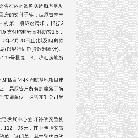
原告在内的欲购买周航基地动
置房的交付手续，但原告未来
告的第二项诉讼请求，根据2
同意支付临时安置补助费1 8，
01 0年2月28日止)以及购房款
日的利息(以银行同期贷款利率计)。
7 35号批复；3、沪汇房地拆
心因“四高”小区周航基地项目建
许可证，属原告户所有的座落于航
迁实施单位，被告东升公司受
。
告住宅发展中心签订补偿安置协
112．96元，其中包括安置
预约单、证明单，其中预约单约