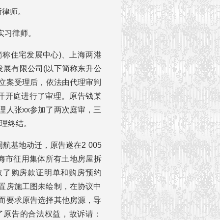
所律师。
实习律师。
简称住宅发展中心)、上海两港
发展有限公司(以下简称东升公
9日立案受理后，依法由代理审判
次公开开庭进行了审理。原告钱某
理人张xx参加了两次庭审，三
审理终结。
航基地动迁，原告遂在2 005
上海市征用集体所有土地房屋拆
取了购房款证明单和购房预约
置房施工图未绘制，在协议中
而要求原告选择其他房源，导
了原告的合法权益，故诉请：