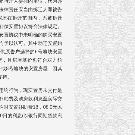
受拆迁人委托的单位，代为办
法律责任应当由拆迁人即被告
房屋在拆迁范围内，系被拆迁
补偿安置协议符合法律规定。
安置协议中未明确的购买安置
均予以认可。其中动迁安置购
供原告户选择的6号地块安置
定，且房屋基价也符合双方约
号或8号地块的安置房屋，因其
支持。
违约行为，现安置房未交付是
补助费及购房款利息至实际交
安置补助费18，08 0元以
1月30日的利息(以银行同期贷款利