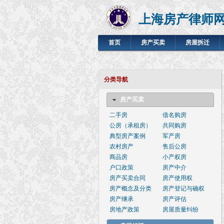
上海房产律师
首页
房产买卖
房屋拆迁
分类导航
房产买卖
二手房
借名购房
公房（承租房）
共同购房
典型房产案例
军产房
农村房产
售后公房
商品房
小产权房
户口政策
房产中介
房产买卖合同
房产使用权
房产概念及分类
房产登记与确权
房产继承
房产评估
房地产政策
房屋质量纠纷