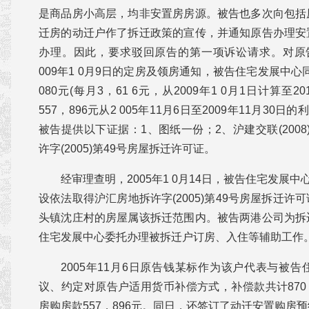
是商品房小高层，均非安置房房源。被告也多次向包括
迁房的动迁户作了拆迁政策的宣传，并通知原告办理安
办理。因此，要求驳回原告的第一项诉讼请求。对原
009年1 0月9日的定房及领房通知，被告住宅发展中心
080元(每月3，61 6元，从2009年1 0月1日计算至2
557，896元从2 005年11月6日至2009年11月30
被告提供以下证据：1、图纸一份；2、沪建交联(2008)
许字(2005)第49号房屋拆迁许可证。
经审理查明，2005年1 0月14日，被告住宅发展中
设依法取得沪汇房地拆许字(2005)第49号房屋拆迁
头镇沈庄村的房屋属该拆迁范围内。被告两港公司为拆
住宅发展中心委托办理被拆迁户订房、入住等辅助工作
2005年11月6日原告钱某标作为该户代表与被
议、约定对原告户适用货币补偿方式，补偿款共计870，
房购房款557，896元。同日，还签订了动迁安置购房