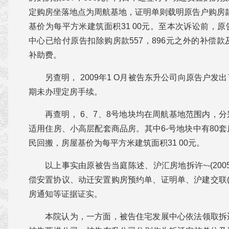
定购房坐落地点为周航基地，证明单则载明原告户购房款总
基价为每平方米建筑面积31 00元。至本次诉讼前，
中心已给付原告扣除购房款557，896元之外的补偿款及
补助费。
另查明， 2009年1 O月被告东升公司向原告户
期未办理定房手续。
再查明， 6、7、8号地块均在周航基地范围内，
适用住房、小高层配套商品房。其中6-号地块中有80
民回搬，房屋基价为每平方米建筑面积31 00元。
以上事实由原被告当庭陈述、沪汇房地拆许~-(200
偿安置协议、动迁安置购房预约单、证明单、沪建交联(2 0
房通知等证据证实。
本院认为，一方面，被告住宅发展中心依法领取拆