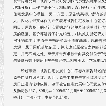
被告两港公司、被告东升公司分别作为拆迁实施单位及
理部分拆迁工作与法不悖，相应的，该部分行为产生的
住宅发展中心承担。另一方面，原告钱某标户所有的
人。因此，钱某标作为户代表与被告住宅发展中心签订
同日，原告签订的动迁安置购房预约单及证明单对补偿
房的座落、基价等进行了补充约定，对其效力拆迁双方
房预约单中明确原告户购房坐落于周航基地，现被告提
房源，属于周航基地范围，并未违反原被告之间的约
定，并无不当之处。至于原告要求被告向其交付位于7
未提供有效证据证明被告曾经作出相关承诺，本院难以
经过审查，被告住宅发展中心并不存在原告所述的
原告自身原因所致。因此，原告要求被告支付临时安置
房日止没有法律依据。鉴于被告住宅发展中心同意支付临时
及购房款557，896元从2 005年11月6日至2009年1
率计)，与法不悖，本院予以照准。