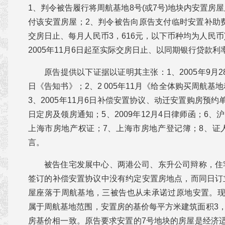
1、判令被告履行将周航基地8号(或7号)地块内安置房
付该安置房屋；2、判令被告向原告支付临时安置补助费(
交房日止、每月人民币3，616元，以下币种均为人民币)和
2005年11月6日起至实际交房日止、以同期银行贷款利
原告提供以下证据以证明其主张：1、2005年9月28
日《告知书》；2、2 005年11月《给全体购买周航
3、2005年11月6日补偿安置协议、动迁安置购房预约单
日定房及领房通知；5、2009年12月4日律师函；6、沪房地浦
上海市房地产权证；7、上海市房地产登记簿；8、证
言。
被告住宅发展中心、两港公司、东升公司辩称，住
签订的补偿安置协议中没有约定安置房地点，而同日订
屋座落于周航基地，三被告也从未承诺过原地安置。现
属于周航基地范围，安置房的基价每平方米建筑面积3，
房基价相一致。原告要求安置的7号地块的房屋是经济