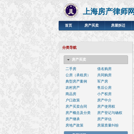
上海房产律师
首页
房产买卖
房屋拆迁
分类导航
房产买卖
二手房
借名购房
公房（承租房）
共同购房
典型房产案例
军产房
农村房产
售后公房
商品房
小产权房
户口政策
房产中介
房产买卖合同
房产使用权
房产概念及分类
房产登记与确权
房产继承
房产评估
房地产政策
房屋质量纠纷