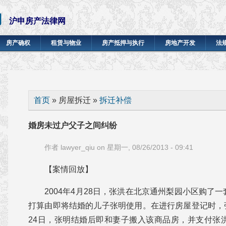
网
沪申房产法律网
房产确权
租赁与物业
房产抵押与执行
房地产开发
法
你在这里
首页
» 房屋拆迁 »
拆迁补偿
婚房未过户父子之间纠纷
作者
lawyer_qiu
on 星期一, 08/26/2013 - 09:41
【案情回放】
2004年4月28日，张洪在北京通州梨园小区购了
打算由即将结婚的儿子张明使用。在进行房屋登记时，
24日，张明结婚后即和妻子搬入该商品房，并支付张洪1