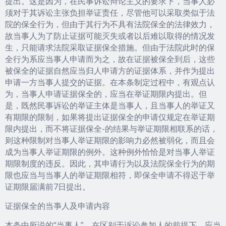
提出。这是因为，在民事诉讼辩论主义的要求下，当事人必
须对于其诉讼主张负担举证责任，尽管他可以采取类似于法
院的保全行为，但由于其行为不具有法院保全的法律效力，
故当事人为了防止证据可能灭失或者以后难以取得的情况发
生，只能请求法院采取证据保全措施。但由于法院此时的保
全行为系应当事人申请而为之，故在证据被保全到后，这些
被保全的证据自然应当归人申请方的证据体系，并作为提出
申请一方当事人提交的证据。在本条制定过程中，有观点认
为，当事人申请证据保全的，应当在举证期限内提出。但
是，既然民事诉讼的举证主体是当事人，且当事人的举证又
有期限的限制，如果将提出证据保全的申请仅规定在举证期
限内提出，而不将证据保全-的结果与举证期限相联系的话，
则这种限制对当事人举证期限的影响力必然被弱化，而且会
成为当事人举证期限的例外。这种例外恰恰是对当事人举证
期限制度的违反。因此，其申请行为以及法院保全行为的期
限也应当与当事人的举证期限相符，即保全申请不得迟于举
证期限届满前7日提出。
证据保全的当亊人及申请内容
本条中所说的“当事人”，在区别于诉讼参加人的前提下，应当