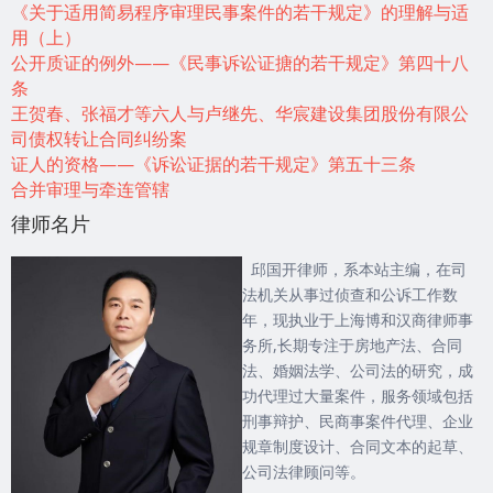
《关于适用简易程序审理民事案件的若干规定》的理解与适
用（上）
公开质证的例外——《民事诉讼证搪的若干规定》第四十八
条
王贺春、张福才等六人与卢继先、华宸建设集团股份有限公
司债权转让合同纠纷案
证人的资格——《诉讼证据的若干规定》第五十三条
合并审理与牵连管辖
律师名片
邱国开律师，系本站主编，在司
法机关从事过侦查和公诉工作数
年，现执业于上海博和汉商律师事
务所,长期专注于房地产法、合同
法、婚姻法学、公司法的研究，成
功代理过大量案件，服务领域包括
刑事辩护、民商事案件代理、企业
规章制度设计、合同文本的起草、
公司法律顾问等。