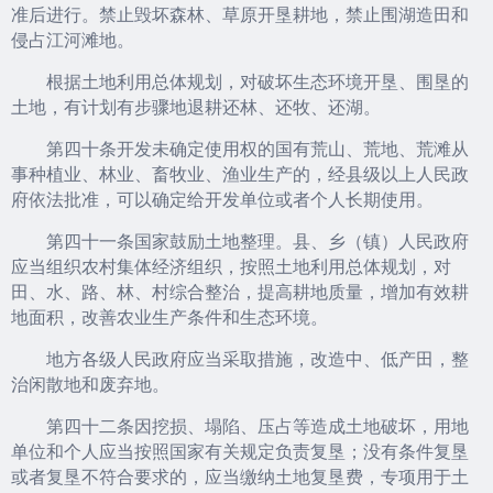
准后进行。禁止毁坏森林、草原开垦耕地，禁止围湖造田和
侵占江河滩地。
根据土地利用总体规划，对破坏生态环境开垦、围垦的
土地，有计划有步骤地退耕还林、还牧、还湖。
第四十条开发未确定使用权的国有荒山、荒地、荒滩从
事种植业、林业、畜牧业、渔业生产的，经县级以上人民政
府依法批准，可以确定给开发单位或者个人长期使用。
第四十一条国家鼓励土地整理。县、乡（镇）人民政府
应当组织农村集体经济组织，按照土地利用总体规划，对
田、水、路、林、村综合整治，提高耕地质量，增加有效耕
地面积，改善农业生产条件和生态环境。
地方各级人民政府应当采取措施，改造中、低产田，整
治闲散地和废弃地。
第四十二条因挖损、塌陷、压占等造成土地破坏，用地
单位和个人应当按照国家有关规定负责复垦；没有条件复垦
或者复垦不符合要求的，应当缴纳土地复垦费，专项用于土