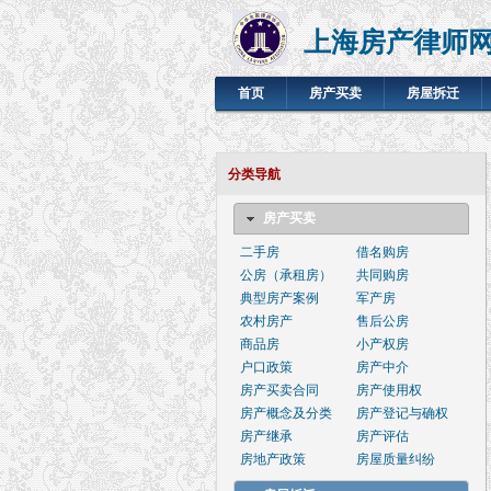
上海房产律师
首页
房产买卖
房屋拆迁
分类导航
房产买卖
二手房
借名购房
公房（承租房）
共同购房
典型房产案例
军产房
农村房产
售后公房
商品房
小产权房
户口政策
房产中介
房产买卖合同
房产使用权
房产概念及分类
房产登记与确权
房产继承
房产评估
房地产政策
房屋质量纠纷