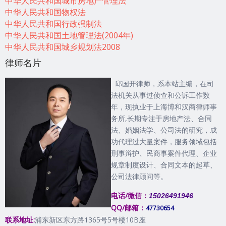
中华人民共和国城市房地产管理法
中华人民共和国物权法
中华人民共和国行政强制法
中华人民共和国土地管理法(2004年)
中华人民共和国城乡规划法2008
律师名片
邱国开律师，系本站主编，在司
法机关从事过侦查和公诉工作数
年，现执业于上海博和汉商律师事
务所,长期专注于房地产法、合同
法、婚姻法学、公司法的研究，成
功代理过大量案件，服务领域包括
刑事辩护、民商事案件代理、企业
规章制度设计、合同文本的起草、
公司法律顾问等。
电话/微信：
15026491946
QQ/邮箱：
47730654
联系地址:
浦东新区东方路1365号5号楼10B座