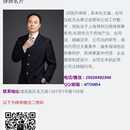
律师名片
邱国开律师，系本站主编，在司
法机关从事过侦查和公诉工作数
年，现执业于上海博和汉商律师事
务所,长期专注于房地产法、合同
法、婚姻法学、公司法的研究，成
功代理过大量案件，服务领域包括
刑事辩护、民商事案件代理、企业
规章制度设计、合同文本的起草、
公司法律顾问等。
电话/微信：
15026491946
QQ/邮箱：
47730654
联系地址:
浦东新区东方路1365号5号楼10B座
以下为律师微信二维码