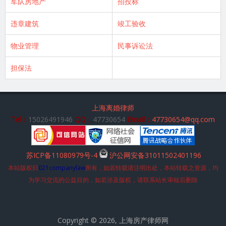
军队房地产
招投标
违章建筑
竣工验收
物业管理
民事诉讼法
担保法
上海离婚律师
Tel：
15026491946
QQ：
47730654
Email：
47730654@qq.com
苏ICP备11080979号-4
沪公网安备31011502401196
本站版权归
021companylaw
所有，如若转载请注明出处，本站转载之资源，均
为学习交流的公益目的，如若涉及版权，请联系站长审核后删除
Copyright © 2026, 上海房产律师网