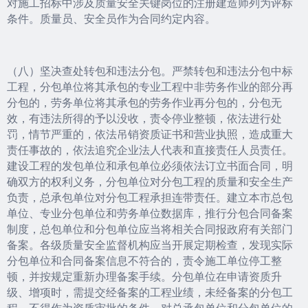
对施工招标中涉及质量安全关键岗位的注册建造师列为评标
条件。质量员、安全员作为合同约定内容。
（八）坚决查处转包和违法分包。严禁转包和违法分包中标
工程，分包单位将其承包的专业工程中非劳务作业的部分再
分包的，劳务单位将其承包的劳务作业再分包的，分包无
效，有违法所得的予以没收，责令停业整顿，依法进行处
罚，情节严重的，依法吊销资质证书和营业执照，造成重大
责任事故的，依法追究企业法人代表和直接责任人员责任。
建设工程的发包单位和承包单位必须依法订立书面合同，明
确双方的权利义务，分包单位对分包工程的质量和安全生产
负责，总承包单位对分包工程承担连带责任。建立本市总包
单位、专业分包单位和劳务单位数据库，推行分包合同备案
制度，总包单位和分包单位应当将相关合同报政府有关部门
备案。各级质量安全监督机构应当开展定期检查，发现实际
分包单位和合同备案信息不符合的，责令施工单位停工整
顿，并按规定重新办理备案手续。分包单位在申请资质升
级、增项时，需提交经备案的工程业绩，未经备案的分包工
程，不得作为资质审批的条件。对总承包单位和分包单位的