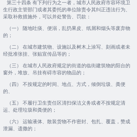
第三十四条 有下列行为之一者，城市人民政府市容环境卫
生行政主管部门或者其委托的单位除责令其纠正违法行为、
采取补救措施外，可以并处警告、罚款：
（一） 随地吐痰、便溺，乱扔果皮、纸屑和烟头等废弃物
的；
（二） 在城市建筑物、设施以及树木上涂写、刻画或者未
经批准张挂、张贴宣传品等的；
（三） 在城市人民政府规定的街道的临街建筑物的阳台的
窗外，堆放、吊挂有碍市容的物品的；
（四） 不按规定的时间、地点、方式，倾倒垃圾、粪便
的、
（五） 不履行卫生责任区清扫保洁义务或者不按规定清
运、处理垃圾和粪便的；
（六） 运输液体、散装货物不作密封、包扎、覆盖，赞成
泄漏、遗撒的；