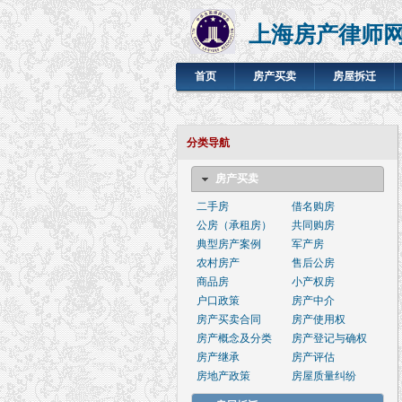
上海房产律师
首页
房产买卖
房屋拆迁
分类导航
房产买卖
二手房
借名购房
公房（承租房）
共同购房
典型房产案例
军产房
农村房产
售后公房
商品房
小产权房
户口政策
房产中介
房产买卖合同
房产使用权
房产概念及分类
房产登记与确权
房产继承
房产评估
房地产政策
房屋质量纠纷