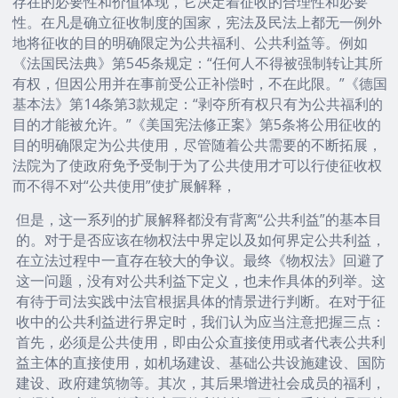
存在的必要性和价值体现，它决定着征收的合理性和必要
性。在凡是确立征收制度的国家，宪法及民法上都无一例外
地将征收的目的明确限定为公共福利、公共利益等。例如
《法国民法典》第545条规定：“任何人不得被强制转让其所
有权，但因公用并在事前受公正补偿时，不在此限。”《德国
基本法》第14条第3款规定：“剥夺所有权只有为公共福利的
目的才能被允许。”《美国宪法修正案》第5条将公用征收的
目的明确限定为公共使用，尽管随着公共需要的不断拓展，
法院为了使政府免予受制于为了公共使用才可以行使征收权
而不得不对“公共使用”使扩展解释，
但是，这一系列的扩展解释都没有背离“公共利益”的基本目
的。对于是否应该在物权法中界定以及如何界定公共利益，
在立法过程中一直存在较大的争议。最终《物权法》回避了
这一问题，没有对公共利益下定义，也未作具体的列举。这
有待于司法实践中法官根据具体的情景进行判断。在对于征
收中的公共利益进行界定时，我们认为应当注意把握三点：
首先，必须是公共使用，即由公众直接使用或者代表公共利
益主体的直接使用，如机场建设、基础公共设施建设、国防
建设、政府建筑物等。其次，其后果增进社会成员的福利，