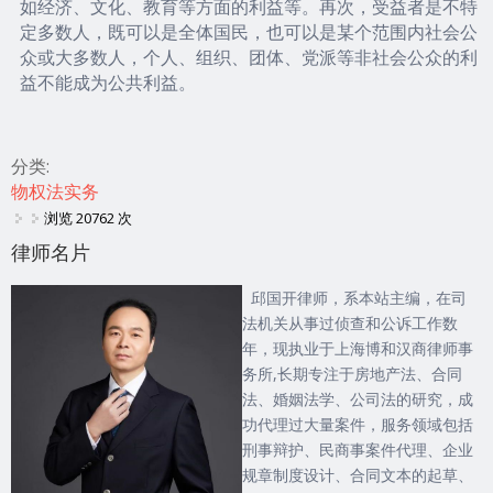
如经济、文化、教育等方面的利益等。再次，受益者是不特
定多数人，既可以是全体国民，也可以是某个范围内社会公
众或大多数人，个人、组织、团体、党派等非社会公众的利
益不能成为公共利益。
分类:
物权法实务
浏览 20762 次
律师名片
邱国开律师，系本站主编，在司
法机关从事过侦查和公诉工作数
年，现执业于上海博和汉商律师事
务所,长期专注于房地产法、合同
法、婚姻法学、公司法的研究，成
功代理过大量案件，服务领域包括
刑事辩护、民商事案件代理、企业
规章制度设计、合同文本的起草、