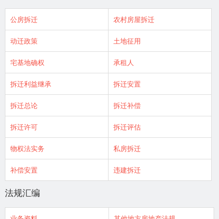
公房拆迁
农村房屋拆迁
动迁政策
土地征用
宅基地确权
承租人
拆迁利益继承
拆迁安置
拆迁总论
拆迁补偿
拆迁许可
拆迁评估
物权法实务
私房拆迁
补偿安置
违建拆迁
法规汇编
业务资料
其他地方房地产法规