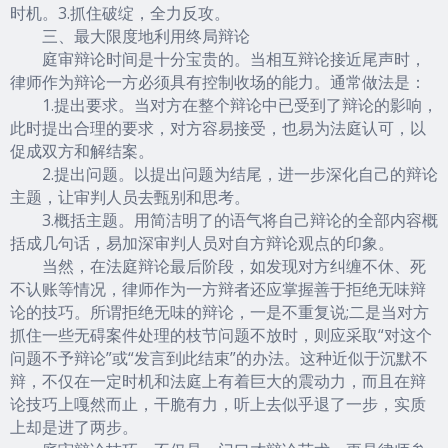
时机。3.抓住破绽，全力反攻。
三、最大限度地利用终局辩论
庭审辩论时间是十分宝贵的。当相互辩论接近尾声时，
律师作为辩论一方必须具有控制收场的能力。通常做法是：
1.提出要求。当对方在整个辩论中已受到了辩论的影响，
此时提出合理的要求，对方容易接受，也易为法庭认可，以
促成双方和解结案。
2.提出问题。以提出问题为结尾，进一步深化自己的辩论
主题，让审判人员去甄别和思考。
3.概括主题。用简洁明了的语气将自己辩论的全部内容概
括成几句话，易加深审判人员对自方辩论观点的印象。
当然，在法庭辩论最后阶段，如发现对方纠缠不休、死
不认账等情况，律师作为一方辩者还应掌握善于拒绝无味辩
论的技巧。所谓拒绝无味的辩论，一是不重复说;二是当对方
抓住一些无碍案件处理的枝节问题不放时，则应采取“对这个
问题不予辩论”或“发言到此结束”的办法。这种近似于沉默不
辩，不仅在一定时机和法庭上有着巨大的震动力，而且在辩
论技巧上嘎然而止，干脆有力，听上去似乎退了一步，实质
上却是进了两步。