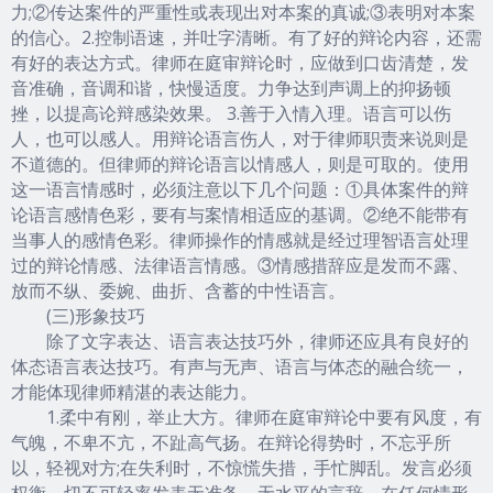
力;②传达案件的严重性或表现出对本案的真诚;③表明对本案
的信心。2.控制语速，并吐字清晰。有了好的辩论内容，还需
有好的表达方式。律师在庭审辩论时，应做到口齿清楚，发
音准确，音调和谐，快慢适度。力争达到声调上的抑扬顿
挫，以提高论辩感染效果。 3.善于入情入理。语言可以伤
人，也可以感人。用辩论语言伤人，对于律师职责来说则是
不道德的。但律师的辩论语言以情感人，则是可取的。使用
这一语言情感时，必须注意以下几个问题：①具体案件的辩
论语言感情色彩，要有与案情相适应的基调。②绝不能带有
当事人的感情色彩。律师操作的情感就是经过理智语言处理
过的辩论情感、法律语言情感。③情感措辞应是发而不露、
放而不纵、委婉、曲折、含蓄的中性语言。
(三)形象技巧
除了文字表达、语言表达技巧外，律师还应具有良好的
体态语言表达技巧。有声与无声、语言与体态的融合统一，
才能体现律师精湛的表达能力。
1.柔中有刚，举止大方。律师在庭审辩论中要有风度，有
气魄，不卑不亢，不趾高气扬。在辩论得势时，不忘乎所
以，轻视对方;在失利时，不惊慌失措，手忙脚乱。发言必须
权衡，切不可轻率发表无准备、无水平的言辞。在任何情形