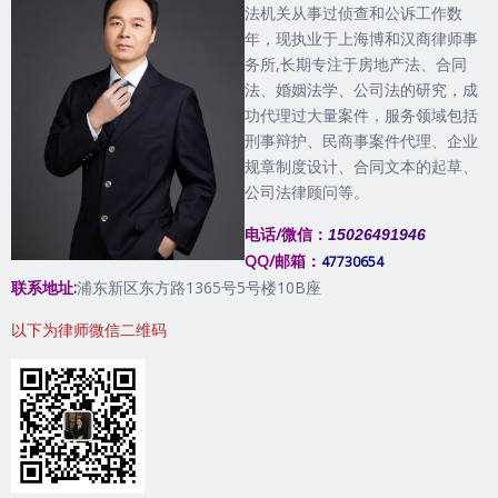
法机关从事过侦查和公诉工作数
年，现执业于上海博和汉商律师事
务所,长期专注于房地产法、合同
法、婚姻法学、公司法的研究，成
功代理过大量案件，服务领域包括
刑事辩护、民商事案件代理、企业
规章制度设计、合同文本的起草、
公司法律顾问等。
电话/微信：
15026491946
QQ/邮箱：
47730654
联系地址:
浦东新区东方路1365号5号楼10B座
以下为律师微信二维码