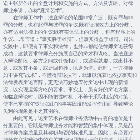
讼主张所作出的全盘计划和实施的方式、方法及谋略。对律
师业来讲，亦称“庭辩艺术”。
在律师工作中，法庭辩论的范围非常广泛，既有罪与非
罪的分歧，也有此罪与彼罪的争议;既有证据效力上的分歧，
亦有适用法律上的争议;既有实体法上的分歧 ，也有程序上的
争议……常言道：“事实胜于雄辩”，但事实得益于雄辩。司法
实践中，即便有了事实和法律，也并非都能使律师辩论获得
成功，这就要求律师充分施展自己的辩才和谋略。当法庭进
入辩论阶段，各方之间或针锋相对，或避实就虚，或出其不
意，或攻其不备，或迂回包抄，以退为进。此时，一方律师
如不讲究“战术”，不懂得辩论技巧，就难以沉着地依据事实和
法律发表辩论言辞，更无法巧妙地应付辩论中出现的新情
况，以实现运筹方略的要求。事实上，虽有好的辩论方案，
但临庭辩论时，因不能把握时机，不善于采取相应的对策，
使本已掌握的“铁证如山”的事实因没能发挥作用而 导致辩论
失利的现象是不乏其例的。
由此可见，论辩艺术在律师业务活动中占有的地位是十
分重要的，它既是律师业务才能和智慧的集中体现，又是品
评律师办案质量及其称职与否的标准尺度。因此，有必要对
律师在庭审辩论中的有关技巧问题加以研究和探讨，以适应