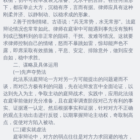
下，都应举止大方，沉稳有序，言而有据。律师应具有这种
刚柔并济、以静制动、以稳求成的形象。
2.善于控制情绪。古语说：“兵无常势，水无常形”。法庭
辩论情况也常常如此。律师在庭审中可能遇到事先没有预料
到或已预料到的非正常的阻碍、干扰、发难等情况。这就要
求律师控制自己的情绪，怒而不暴跳如雷，惊却能声色不
露，即席采取有效措施，平息、安定、排除意外，做到应变
自如，稳中求胜。
二、谋略及具体运用
(一)先声夺势法
此法系法庭辩论一方对另一方可能提出的问题避而不
谈，而对己方极有利的问题，先在论辩发言中全面论证，以
达到先入为主，争取主动的庭辩战术。实践中，应用此法须
在庭审前做好充分准备，且在庭审调查阶段对己方有利的事
实、证据逐一认定。然后根据事实和证据，针对对方不正确
的观点主动出击进行反驳，以期掌握辩论主动权，奇取制高
点，促使对方陷入被动。
(二)避实就虚法
庭审辩论中，对方的弱点往往是对方力求回避的地方，