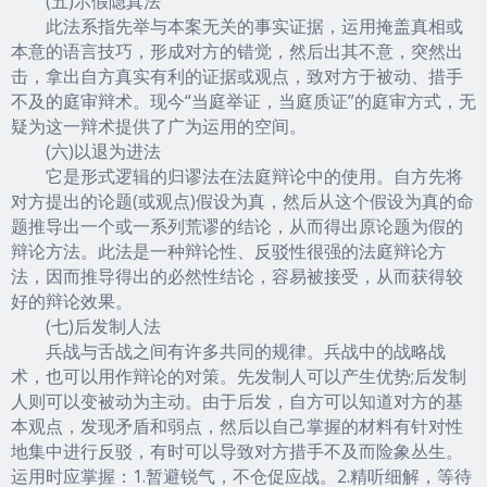
(五)示假隐真法
此法系指先举与本案无关的事实证据，运用掩盖真相或
本意的语言技巧，形成对方的错觉，然后出其不意，突然出
击，拿出自方真实有利的证据或观点，致对方于被动、措手
不及的庭审辩术。现今“当庭举证，当庭质证”的庭审方式，无
疑为这一辩术提供了广为运用的空间。
(六)以退为进法
它是形式逻辑的归谬法在法庭辩论中的使用。自方先将
对方提出的论题(或观点)假设为真，然后从这个假设为真的命
题推导出一个或一系列荒谬的结论，从而得出原论题为假的
辩论方法。此法是一种辩论性、反驳性很强的法庭辩论方
法，因而推导得出的必然性结论，容易被接受，从而获得较
好的辩论效果。
(七)后发制人法
兵战与舌战之间有许多共同的规律。兵战中的战略战
术，也可以用作辩论的对策。先发制人可以产生优势;后发制
人则可以变被动为主动。由于后发，自方可以知道对方的基
本观点，发现矛盾和弱点，然后以自己掌握的材料有针对性
地集中进行反驳，有时可以导致对方措手不及而险象丛生。
运用时应掌握：1.暂避锐气，不仓促应战。2.精听细解，等待