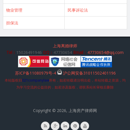
物业管理
民事诉讼法
担保法
上海离婚律师
Tel：
15026491946
QQ：
47730654
Email：
47730654@qq.com
苏ICP备11080979号-4
沪公网安备31011502401196
本站版权归
021companylaw
所有，如若转载请注明出处，本站转载之资源，均
为学习交流的公益目的，如若涉及版权，请联系站长审核后删除
Copyright © 2026, 上海房产律师网