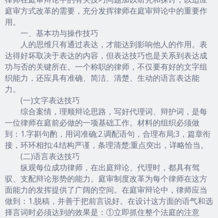
庭审方式改革的需要，充分发挥律师在庭审辩论中的重要作
用。
一、基本功与操作技巧
人的思维只有通过表达，才能达到影响他人的作用。表
达得好坏取决于表达的内容，但表达技巧也是关系到表达成
功与否的关键所在。一个称职的律师，不仅要有好的文字组
织能力，还应具有准确、简洁、清楚、生动的语言表达能
力。
(一)文字表达技巧
综合案情，理顺辩论思路，写好代理词、辩护词，是每
一位律师在庭前必做的一项基础工作。材料的组织必须做
到：1.字斟句酌，用词准确;2.调配语句，合理布局;3，篇章衔
接，环环相扣;4.结构严谨，条理清楚;重点突出，详略恰当。
(二)语言表达技巧
纵观每位成功律师，在出庭辩论、代理时，都具有驾
驭、支配辩论形势的能力。庭审制度改革为每个律师在这方
面能力的发挥提供了广阔的空间。在庭审辩论中，律师应当
做到：1.脱稿，并善于把前言说好。在设计这方面的语气和选
择言词时必须达到的效果是：①立即抓住整个法庭的注意