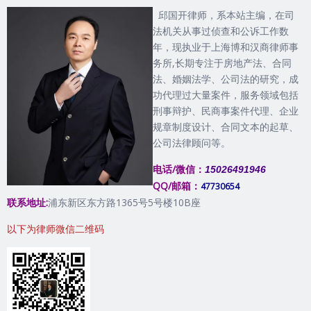
邱国开律师，系本站主编，在司
法机关从事过侦查和公诉工作数
年，现执业于上海博和汉商律师事
务所,长期专注于房地产法、合同
法、婚姻法学、公司法的研究，成
功代理过大量案件，服务领域包括
刑事辩护、民商事案件代理、企业
规章制度设计、合同文本的起草、
公司法律顾问等。
电话/微信：
15026491946
QQ/邮箱：
47730654
联系地址:
浦东新区东方路1365号5号楼10B座
以下为律师微信二维码