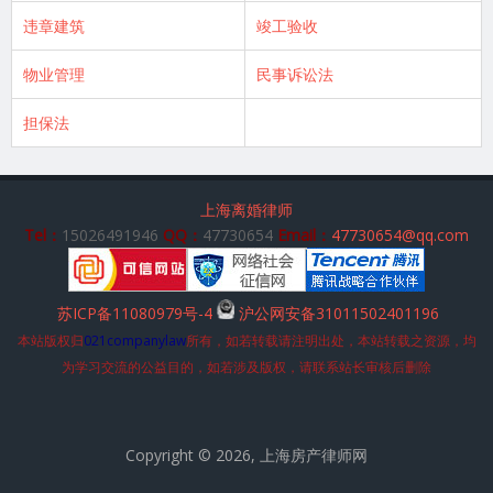
违章建筑
竣工验收
物业管理
民事诉讼法
担保法
上海离婚律师
Tel：
15026491946
QQ：
47730654
Email：
47730654@qq.com
苏ICP备11080979号-4
沪公网安备31011502401196
本站版权归
021companylaw
所有，如若转载请注明出处，本站转载之资源，均
为学习交流的公益目的，如若涉及版权，请联系站长审核后删除
Copyright © 2026, 上海房产律师网