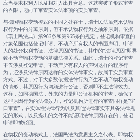
应当要求权利人以及相对人出具合意。这就突破了形式审查
的界限，迈向了审查实体法事项的实质审查。
与德国物权变动模式的不同之处在于，瑞士民法虽然承认物
权行为中的分离原则，但不承认物权行为之抽象原则。依据
《瑞士民法典》第963条和第965条的规定，登记机构审查的
对象范围包括登记申请、不动产所有权人的书面声明、申请
人的处分权利书证、法律原因的书证，其中的“法律原因”即导
致不动产物权变动的基础法律关系。由此，瑞士的登记审查
不仅涉及登记申请、不动产所有权人的声明这样的程序行
为，还涉及法律原因这样的实体法律事实，故属于实质审查
方式。不过，对于大多数依据法律行为产生不动产物权变动
的情形，其原因行为均须进行公证，否则即不生法律效力。
这样，如同德国法，外来的力量即公证机构的审查，确保了
这些原因行为的法律效力，登记机构所进行的审查同样是“窗
口审查”，在实体性法律行为以及其他法律事实不具备法律规
定的形式，以及提出的文件不能证明法律原因存在的，登记
申请即被驳回。
在物权的变动模式上，法国民法为意思主义之代表。即物权