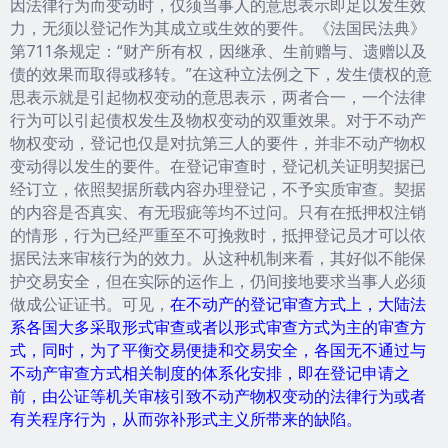
因法律行为而变动时，仅须当事人的意思表示即足以发生效
力，无须以登记作为其成立或生效的要件。《法国民法典》
第711条规定：“财产所有权，因继承、生前赠与、遗赠以及
债的效果而取得或移转。”在这种立法例之下，发生债权的意
思表示就是引起物权变动的意思表示，两者合一，一个法律
行为可以引起债权发生及物权变动的双重效果。对于不动产
物权变动，登记也仅是对抗第三人的要件，并非不动产物权
变动得以发生的要件。在登记审查时，登记机关证明契据已
经订立，依照契据所载内容办理登记，不予实质审查。契据
的内容是否真实、有无瑕疵等均不过问。只有在抵押权注销
的情形，行为已经严重至不可挽救时，抵押登记员才可以依
据民法来审核行为的效力。从这种机制来看，其好似不能保
护交易安全，但在实际的运作上，仍间接地要求当事人必须
做成公证证书。可见，
在不动产的登记审查方式上，大陆法
系各国大多采取形式审查或者以形式审查方式为主的审查方
式，同时，为了平衡交易便捷和交易安全，各国无不通过与
不动产审查方式相关制度的体系化安排，即在登记申请之
前，由公证等机关审核引致不动产物权变动的法律行为或者
有关程序行为，从而弥补形式主义所带来的缺陷。