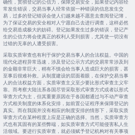
确性，贯彻登记的公信力，保障交易安全，如果登记内容经
常发生错误，交易当事人经常依据一种错误的信息发生交
易，过多的登记错误会使人们越来越不愿意去查阅登记簿，
为了保证交易的安全相对人宁愿自己去进行调查，这样必然
给交易造成极大的妨碍。登记如果发生过多的错误，登记产
生的公信力将会使真正的权利人受到损害，尤其使一切没有
过错的无辜的人遭受损害。
采取实质审查也有利于保护交易当事人的合法权益。中国的
现代化进程异常迅速，涉及登记公示方式的交易常常涉及到
的金额非常巨大，稍有不慎会给当事人造成巨大的损害，甚
至事后很难补救。从制度建设的层面着眼，在保护交易当事
人的合法权益方面，实质审查主义至少要比形式审查主义牢
靠。而考察大陆法系各国尽管采取形式审查方式或者以形式
审查方式为主，但其重要原因在于各国都通过与不动产审查
方式相关制度的体系化安排，如前置公证程序来保障登记的
真实。而在我国并没有相应的制度安排的情形下，采取实质
审查方式在某种程度上应是正确的选择。当然，实质审查方
式也有其固有的某些弊端，如实质审查方式可能侵害私人生
活领域。要进行实质审查，就必须赋予登记机构对有关事项