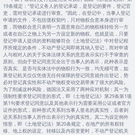
19条规定：“登记义务人的登记承诺，是登记的要件，登记官
吏，需对登记承诺进行审查。”因此，在登记中，当事人登记
申请的文件，不包括债权契约，只对物权合意本身进行审
查，而物权合意只表明一方愿意将自己的物权移转给另一方
或者在自己之物上为另一方设定新的物权。也就是说，只要
登记申请人提供的资料能够符合《土地登记法》中对登记程
序所规定的条件，不动产登记局即将其纳入登记，而对申请
人与相对人的关于实体法律关系的意思表示实行不予审查的
原则。但由于登记同意完全出于当事人的表示，此种表示是
否真实、是否与实体法中的物权行为一致，均无稽可查，如
果登记机关仅仅凭借无任何保障的登记同意就作出登记，势
必对登记真实性和不动产物权变动交易带来了很大的风险。
为了削减这种风险，德国法又采用了两种应对机制：其一为
强制性要求登记同意的形式，即《土地登记法》第29条第1项
第1句要求登记同意以及其他表示行为需要采用公证或者官方
证件的形式，前种形式关系到当事人签名的真实性，后者则
还关系到当事人所作出表示行为的真实性。其二为设定例外
情形，即《土地登记法》第20条规定，在地产的所有权转
移、地上权的设定、转移以及内容变更时，不动产登记机关