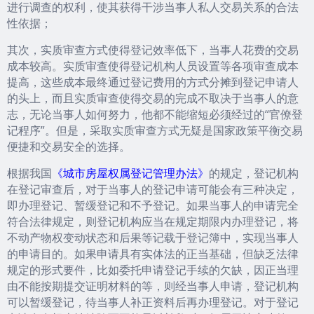
进行调查的权利，使其获得干涉当事人私人交易关系的合法
性依据；
其次，实质审查方式使得登记效率低下，当事人花费的交易
成本较高。实质审查使得登记机构人员设置等各项审查成本
提高，这些成本最终通过登记费用的方式分摊到登记申请人
的头上，而且实质审查使得交易的完成不取决于当事人的意
志，无论当事人如何努力，他都不能缩短必须经过的“官僚登
记程序”。但是，采取实质审查方式无疑是国家政策平衡交易
便捷和交易安全的选择。
根据我国
《城市房屋权属登记管理办法》
的规定，登记机构
在登记审查后，对于当事人的登记申请可能会有三种决定，
即办理登记、暂缓登记和不予登记。如果当事人的申请完全
符合法律规定，则登记机构应当在规定期限内办理登记，将
不动产物权变动状态和后果等记载于登记簿中，实现当事人
的申请目的。如果申请具有实体法的正当基础，但缺乏法律
规定的形式要件，比如委托申请登记手续的欠缺，因正当理
由不能按期提交证明材料的等，则经当事人申请，登记机构
可以暂缓登记，待当事人补正资料后再办理登记。对于登记