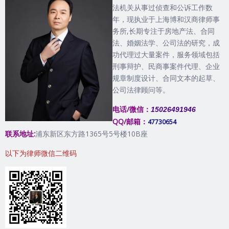
法机关从事过侦查和公诉工作数
年，现执业于上海博和汉商律师事
务所,长期专注于房地产法、合同
法、婚姻法学、公司法的研究，成
功代理过大量案件，服务领域包括
刑事辩护、民商事案件代理、企业
规章制度设计、合同文本的起草、
公司法律顾问等。
电话/微信：
15026491946
QQ/邮箱：
47730654
联系地址:
浦东新区东方路1365号5号楼10B座
以下为律师微信二维码