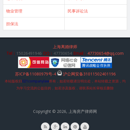
物业管理
民事诉讼法
担保法
上海离婚律师
Tel：
15026491946
QQ：
47730654
Email：
47730654@qq.com
苏ICP备11080979号-4
沪公网安备31011502401196
本站版权归
021companylaw
所有，如若转载请注明出处，本站转载之资源，均
为学习交流的公益目的，如若涉及版权，请联系站长审核后删除
Copyright © 2026, 上海房产律师网