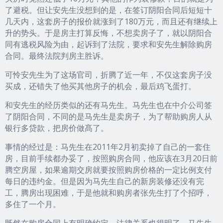
了避税。但让安先生没想到的是，在签订阴阳合同后短短十
几天内，这套房子的报价就涨到了180万元，而且还有继续上
升的势头。于是房主打算反悔，不想卖房子了，就以阴阳合
同有逃税风险为由，起诉到了法院，要求和安先生解除购房
合同。最终法院判房主胜诉。
可怜安先生为了这场官司，折腾了近一年，不仅这套房子没
买成，还错失了他买其他房子的机会，最后鸡飞蛋打。
和安先生的经历类似的还有马先生。马先生也在中介公司签
了阴阳合同，不同的是马先生是卖房子，为了帮助购房人从
银行多贷款，把房价做髙了。
事情的经过是：马先生在2011年2月初卖掉了自己的一套住
房，目前手续都办妥了，按照购房合同，他应该在3月20日前
腾空房屋，如果逾期交房就要按照购房价格的一定比例支付
每日的违约金。但是因为马先生自己的新房装修还没有完
工，腾房出现困难，于是他就和购房者张先生打了个招呼，
多住了一个月。
既然在购房合同上有明确约定，法律关系也很明了，马先生