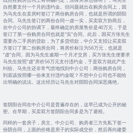
自然要支付一个月的违约金。但问题就出在购房合同上，因
为马先生在卖房时签订了两份购房合同，也就是所谓的阴阳
合同。马先生签订的两份合同一虚一实，买卖双方协商后，
在中介公司的协调下，最终确定的房屋售价是40万元，于是
签订了第一份购房合同也就是“实”合同。此后，因买方张先生
需要办二手房的贷款，为了多贷些款，中介又支招让买卖双
方签订了第二份购房合同，将房价标注为56万元，也就是
“虚”合同。因为马先生逾期一个月才交房，买方张先生便要求
马先生按照“虚”房价56万元支付违约金，于是双方就此产生
纠纷。马先生还非常气愤地找到中介公司：两份购房合同，
到底该按照哪一份来支付违约金呢？不想中介公司也不能给
出明确的说法。这次经历让马先生对阴阳合同深恶痛绝。
签阴阳合同在中介公司是普遍存在的，这早已成为公开的秘
密。在早期，买卖双方签阴阳合同多是为了避税。
同样的一套房子，房主、中介公司、购房者三方先私下签一
份阴合同，上面的价格是房子的实际成交价，然后再向建委