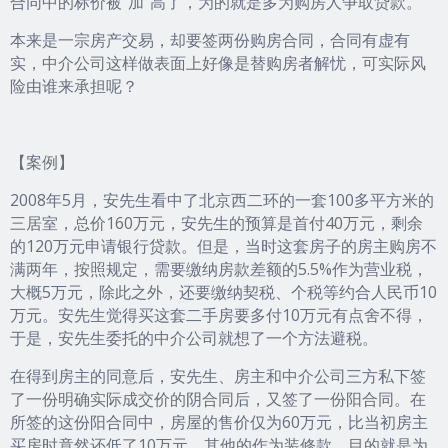
合同中的标价被“加”高了，为的就是多为购房人争取贷款。
本来是一宗房产交易，却要签两份购房合同，合同有虚有
实，中介公司这样做表面上好像是替购房者解忧，可实际风
险由谁来承担呢？
【案例】
2008年5月，安先生看中了北京西二环的一套100多平方米的
三居室，总价160万元，安先生的预算是首付40万元，剩余
的120万元申请银行贷款。但是，当时这套房子的房主购房不
满两年，按照规定，需要缴纳房款差额的5.5%作为营业税，
大概5万元，除此之外，还要缴纳契税、个税等约合人民币10
万元。安先生觉得买这套二手房要多付10万元有点舍不得，
于是，安先生委托的中介公司就想了一个方法避税。
在得到房主的同意后，安先生、房主和中介公司三方私下签
了一份明确实际成交价的阴合同后，又签了一份阳合同。在
所签的这份阳合同中，房屋的售价仅为60万元，比当初房主
买房时竟然还低了10万元，其他的作为装修款，目的就是为