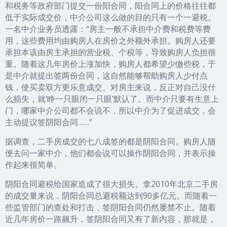
和税务等政府部门提交一份阳合同，阳合同上的价格往往都
低于实际成交价，中介公司这么做的目的只有一个一避税。
一名中介业务员透露：“房主一般不承担中介费和税费等费
用，这些费用均由购房人在房价之外额外承担。购房人还要
承担本该由房主承担的营业税、个税等，导致购房人负担很
重。随着这几年房价上涨加快，购房人都希望少缴些税，于
是中介就提出签两份合同，这自然能够帮助购房人少付点
钱，使买卖双方更乐意成交。对房主来说，反正对自己没什
么损失，就‘睁一只眼闭一只眼’默认了。而中介只要有生意上
门，哪家中介公司都不会说不，所以中介为了促进成交，会
主动提议签阴阳合同……”
据调查，二手房成交的七八成签的都是阴阳合同。购房人随
便去问一家中介，他们都会说可以操作阴阳合同，并表示操
作起来很简单。
阴阳合同避税给国家造成了很大损失。拿2010年北京二手房
的成交量来说，阴阳合同总避税额达到90多亿元。而随着一
些监管部门的查处和打击，签阴阳合同仍然屡禁不止。随着
近几年房价一路飆升，签阴阳合同又有了新内容，那就是，