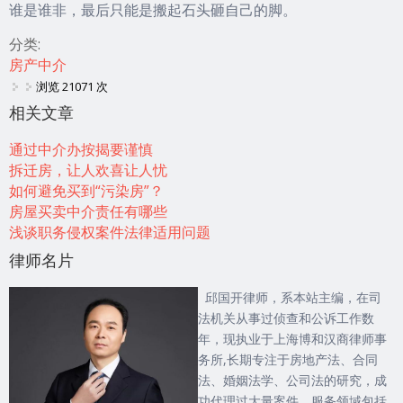
谁是谁非，最后只能是搬起石头砸自己的脚。
分类:
房产中介
浏览 21071 次
相关文章
通过中介办按揭要谨慎
拆迁房，让人欢喜让人忧
如何避免买到“污染房”？
房屋买卖中介责任有哪些
浅谈职务侵权案件法律适用问题
律师名片
邱国开律师，系本站主编，在司
法机关从事过侦查和公诉工作数
年，现执业于上海博和汉商律师事
务所,长期专注于房地产法、合同
法、婚姻法学、公司法的研究，成
功代理过大量案件，服务领域包括