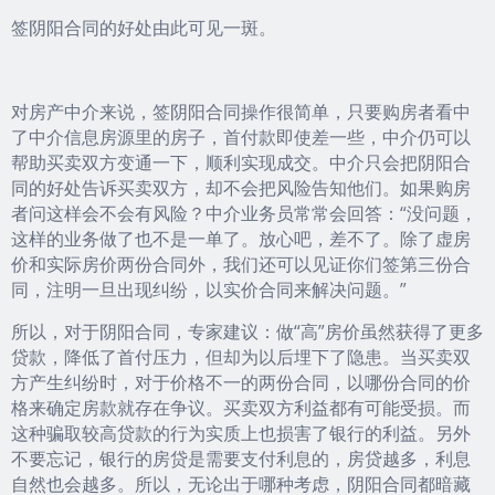
签阴阳合同的好处由此可见一斑。
对房产中介来说，签阴阳合同操作很简单，只要购房者看中
了中介信息房源里的房子，首付款即使差一些，中介仍可以
帮助买卖双方变通一下，顺利实现成交。中介只会把阴阳合
同的好处告诉买卖双方，却不会把风险告知他们。如果购房
者问这样会不会有风险？中介业务员常常会回答：“没问题，
这样的业务做了也不是一单了。放心吧，差不了。除了虚房
价和实际房价两份合同外，我们还可以见证你们签第三份合
同，注明一旦出现纠纷，以实价合同来解决问题。”
所以，对于阴阳合同，专家建议：做“高”房价虽然获得了更多
贷款，降低了首付压力，但却为以后埋下了隐患。当买卖双
方产生纠纷时，对于价格不一的两份合同，以哪份合同的价
格来确定房款就存在争议。买卖双方利益都有可能受损。而
这种骗取较高贷款的行为实质上也损害了银行的利益。另外
不要忘记，银行的房贷是需要支付利息的，房贷越多，利息
自然也会越多。所以，无论出于哪种考虑，阴阳合同都暗藏