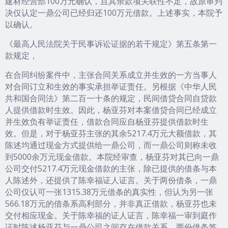
建材经营部100万元确认，且其余款项关联性不足，故原审判
决仅认定一鼎公司已经归还100万元借款。上述事实，本院予
以确认。
《最高人民法院关于民事诉讼证据的若干规定》第五条第一
款规定，
在合同纠纷案件中，主张合同关系成立并生效的一方当事人
对合同订立和生效的事实承担举证责任。另根据《中华人民
共和国合同法》第二百一十条的规定，民间借贷合同自贷款
人提供借款时生效。因此，杨亚芬对本案借贷合同已经成立
并生效负有举证责任，借款合同应自杨亚芬提供借款时生
效。但是，对于杨亚芬主张的其余5217.4万元大额借款，其
陈述均通过现金方式提供给一鼎公司，而一鼎公司则称未收
到5000余万元现金借款。本院经审查，杨亚芬对其已向一鼎
公司交付5217.4万元现金借款的主张，除已提供的借条与本
人陈述外，还提供了陈幸福证人证言。关于两份借条，一鼎
公司仅认可一张1315.38万元借条的真实性，但认为另一张
566.18万元的借条系高利部分，并非真正借款，杨亚芬也未
交付相应现金。关于陈幸福的证人证言，陈幸福一审到庭作
证时陈述杨亚芬与一鼎公司之间存在借款关系、两份借条签