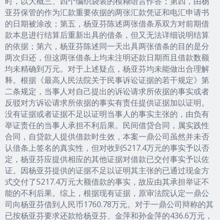
时，以大概三、四个编织袋装的模糊语言作答；第四，由杨
亚芬保管的作为汇款重要依据的两张汇款凭证和电汇申请书
的日期被涂改；第五，杨亚芬陈述两张借条系双方对前期借
款本息进行结算后重新出具的借条，但又无法详细说明结算
的依据；第六，杨亚芬陈述同一天出具两张借条的目的是分
两次归还，但这两张借条上均未注明还款日期而且借款数额
均未精确到万元。对于上述疑点，杨亚芬均未能做出合理解
释。根据《最高人民法院关于民事诉讼证据的若干规定》第
二条规定，当事人对自己提出的诉讼请求所依据的事实或者
反驳对方诉讼请求所依据的事实有责任提供证据加以证明。
没有证据或者证据不足以证明当事人的事实主张的，由负有
举证责任的当事人承担不利后果。民间借贷合同，属实践性
合同，自贷款人提供借款时生效，本案一鼎公司虽然并未否
认借条上签名的真实性，但对收到5217.4万元的事实予以否
定，杨亚芬应提供相应的其他证据对借款已交付事实予以佐
证。因杨亚芬提供的证据不足以证明其主张的已通过现金方
式交付了5217.4万元大额借款的事实，故应由其承担举证不
能的不利后果。综上，根据现有证据，原审法院认定一鼎公
司向杨亚芬借到人民币1760.78万元。对于一鼎公司辩称的其
已按杨亚芬要求还款给杨亚芬、金萍和孙金萍的436.6万元，