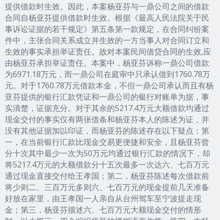
提供借款时生效。因此，本案杨亚芬与一鼎公司之间的借款
合同自杨亚芬提供借款时生效。根据《最高人民法院关于民
事诉讼证据的若干规定》第五条第一款规定，在合同纠纷案
件中，主张合同关系成立并生效的一方当事人对合同订立和
生效的事实承担举证责任。故对本案民间借贷合同的生效,应
由杨亚芬承担举证责任。本案中，杨亚芬诉称一鼎公司借款
为6971.18万元，而一鼎公司在庭审中只承认借到1760.78万
元。对于1760.78万元借款本金，不但一鼎公司承认而且有杨
亚芬提供的银行汇款凭证和一鼎公司的银行对账单为据，事
实清楚，证据充分。对于其余的5217.4万元大额借款均通过
现金交付的事实仅有两张借条和杨亚芬本人的陈述为证，并
没有其他证据加以印证，而杨亚芬的陈述存在以下疑点：第
一，在当前银行汇款比现金交易更便捷和安全，且杨亚芬曾
分十次其中最少一次为50万元均通过银行汇款的情况下，却
将5217.4万元的大额借款分十五次最多一次达六、七百万元
通过现金直接交付给王孝国；第二，杨亚芬陈述每次借款前
将少则二、三百万元多则六、七百万元的现金提前几天准备
好放在家里，由王孝国一人亲自从台州驾车至宁波提走现
金；第三，杨亚芬描述六、七百万元大额现金交付的情形