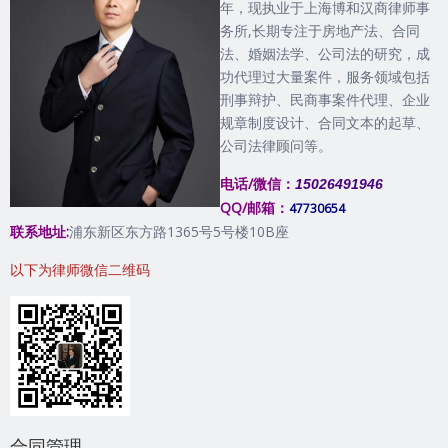
年，现执业于上海博和汉商律师事
务所,长期专注于房地产法、合同
法、婚姻法学、公司法的研究，成
功代理过大量案件，服务领域包括
刑事辩护、民商事案件代理、企业
规章制度设计、合同文本的起草、
公司法律顾问等。
电话/微信：
15026491946
QQ/邮箱：
47730654
联系地址:
浦东新区东方路1365号5号楼10B座
以下为律师微信二维码
合同管理