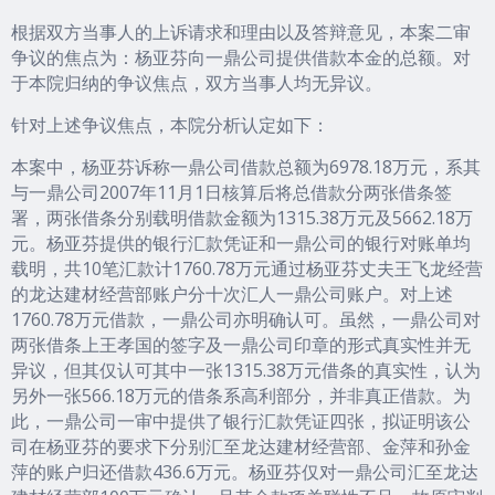
根据双方当事人的上诉请求和理由以及答辩意见，本案二审
争议的焦点为：杨亚芬向一鼎公司提供借款本金的总额。对
于本院归纳的争议焦点，双方当事人均无异议。
针对上述争议焦点，本院分析认定如下：
本案中，杨亚芬诉称一鼎公司借款总额为6978.18万元，系其
与一鼎公司2007年11月1日核算后将总借款分两张借条签
署，两张借条分别载明借款金额为1315.38万元及5662.18万
元。杨亚芬提供的银行汇款凭证和一鼎公司的银行对账单均
载明，共10笔汇款计1760.78万元通过杨亚芬丈夫王飞龙经营
的龙达建材经营部账户分十次汇人一鼎公司账户。对上述
1760.78万元借款，一鼎公司亦明确认可。虽然，一鼎公司对
两张借条上王孝国的签字及一鼎公司印章的形式真实性并无
异议，但其仅认可其中一张1315.38万元借条的真实性，认为
另外一张566.18万元的借条系高利部分，并非真正借款。为
此，一鼎公司一审中提供了银行汇款凭证四张，拟证明该公
司在杨亚芬的要求下分别汇至龙达建材经营部、金萍和孙金
萍的账户归还借款436.6万元。杨亚芬仅对一鼎公司汇至龙达