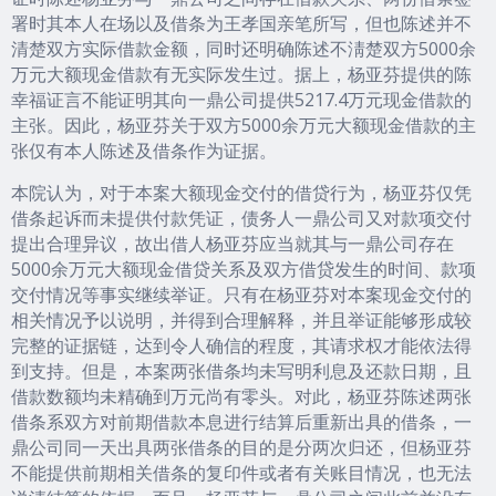
署时其本人在场以及借条为王孝国亲笔所写，但也陈述并不
清楚双方实际借款金额，同时还明确陈述不淸楚双方5000余
万元大额现金借款有无实际发生过。据上，杨亚芬提供的陈
幸福证言不能证明其向一鼎公司提供5217.4万元现金借款的
主张。因此，杨亚芬关于双方5000余万元大额现金借款的主
张仅有本人陈述及借条作为证据。
本院认为，对于本案大额现金交付的借贷行为，杨亚芬仅凭
借条起诉而未提供付款凭证，债务人一鼎公司又对款项交付
提出合理异议，故出借人杨亚芬应当就其与一鼎公司存在
5000余万元大额现金借贷关系及双方借贷发生的时间、款项
交付情况等事实继续举证。只有在杨亚芬对本案现金交付的
相关情况予以说明，并得到合理解释，并且举证能够形成较
完整的证据链，达到令人确信的程度，其请求权才能依法得
到支持。但是，本案两张借条均未写明利息及还款日期，且
借款数额均未精确到万元尚有零头。对此，杨亚芬陈述两张
借条系双方对前期借款本息进行结算后重新出具的借条，一
鼎公司同一天出具两张借条的目的是分两次归还，但杨亚芬
不能提供前期相关借条的复印件或者有关账目情况，也无法