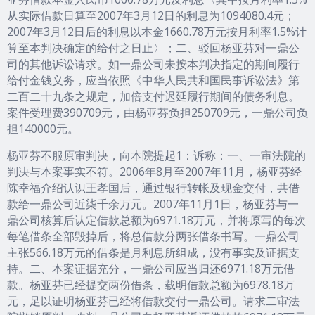
从实际借款日算至2007年3月12日的利息为1094080.4元；
2007年3月12日后的利息以本金1660.78万元按月利率1.5%计
算至本判决确定的给付之日止〉；二、驳回杨亚芬对一鼎公
司的其他诉讼请求。如一鼎公司未按本判决指定的期间履行
给付金钱义务，应当依照《中华人民共和国民事诉讼法》第
二百二十九条之规定，加倍支付迟延履行期间的债务利息。
案件受理费390709元，由杨亚芬负担250709元，一鼎公司负
担140000元。
杨亚芬不服原审判决，向本院提起1：诉称：一、一审法院的
判决与本案事实不符。2006年8月至2007年11月，杨亚芬经
陈幸福介绍认识王孝国后，通过银行转帐及现金交付，共借
款给一鼎公司近柒千余万元。2007年11月1日，杨亚芬与一
鼎公司核算后认定借款总额为6971.18万元，并将原写的每次
每笔借条全部毁掉后，将总借款分两张借条书写。一鼎公司
主张566.18万元的借条是月利息所组成，没有事实及证据支
持。二、本案证据充分，一鼎公司应当归还6971.18万元借
款。杨亚芬已经提交两份借条，载明借款总额为6978.18万
元，足以证明杨亚芬已经将借款交付一鼎公司。请求二审法