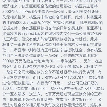
说清结算的依据。而且，杨亚芬与一鼎公司之间此前并没有
经济往来，缺乏巨额现金借款的信用基础，杨亚芬主张将
5000余万元巨额现金出借给一鼎公司，既无相关交付凭证，
又无相关担保，杨亚芬未能做出合理解释。此外，从杨亚芬
陈述的5000余万元款项的交付方式和过程看，既没有相应的
证据支持，也有违巨额款项交付的日常交易规则。杨亚芬陈
述每次将数百万元现金装在编织袋内交付一鼎公司法定代表
人王孝国，但没有他人能够证明该款项的交付过程。此外，
杨亚芬一审陈述所有现金借款都是王孝国本人开车到宁波提
取，二审庭审中则称既有王孝国去宁波提取现金，也有杨亚
芬到台州将现金借款送到一鼎公司，但未向本院说明其对
5000余万元借款交付地点为何一二审陈述不一。另外，在当
前银行汇款比现金交易更为便捷和安全的情况下，杨亚芬与
一鼎公司之间大额借款的交付不通过银行转帐行为实现，有
违日常交易规则。而且，双方已认可的1760.78万元借款均通
过银行汇款且最少一次仅为50万元，一鼎公司已经归还的
100万元借款亦为银行汇付，杨亚芬现主张将5217.4万元借款
分十五次最多一次达六、七百万元通过现金直接交付给王孝
国，既未说明为何采取现金交付方式而不通过银行汇付，又
无法对现金交付相关细节及每次交付数额清楚说明，难以令