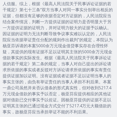
人信服。综上，根据《最高人民法院关于民事诉讼证据的若
干规定》第七十三条“双方当事人对同一事实分别举出相反的
证据，但都没有足够的依据否定对方证据的，人民法院应当
结合案件情况，判断一方提供证据的证明力是否明显大于另
一方提供证据的证明力，并对证明力较大的证据予以确认。
因证据的证明力无法判断导致争议事实难以认定的，人民法
院应当依据举证责任分配的规则作出裁判”的规定，本院认为
杨亚芬诉请的本案5000余万元现金借贷事实存在合理性怀
疑，其提供的现有证据不足以证明其主张的5000余万元现金
借款事实的实际发生。根据《最高人民法院关于民事诉讼证
据的若干规定》第二条的规定，当事人对自己提出的诉讼请
求所依据的事实或者反驳对方诉讼请求所依据的事实有责任
提供证据加以证明。没有证据或者证据不足以证明当事人的
事实主张的，由负有举证责任的当事人承担不利后果。本案
一鼎公司虽然并未否认借条的形式真实性，但对收到5217.4
万元现金借款的事实予以否定，杨亚芬应提供相应的其他证
据对借款已交付事实予以佐证。因杨亚芬提供的证据不足以
证明其主张的已通过现金方式交付了5217.4万元大额借款的
事实，故杨亚芬应当承担举证不能的不利后果。