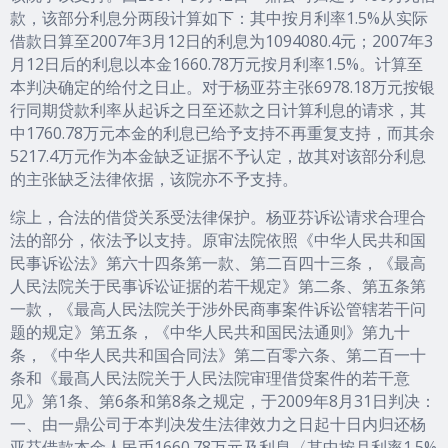
款，该部分利息分两段计算如下：其中按月利率1.5%从实际
借款日算至2007年3月12日的利息为1094080.4元；2007年3
月12日后的利息以本金1660.78万元按月利率1.5%。计算至
本判决确定的给付之日止。对于杨亚芬主张6978.18万元按银
行同期贷款利率从起诉之日至还款之日计算利息的请求，其
中1760.78万元本金的利息已给予支持不再重复支持，而其余
5217.4万元作为本金缺乏证据不予认定，故其对该部分利息
的主张缺乏法律依据，该院亦不予支持。
综上，合法的借贷关系受法律保护。杨亚芬诉讼请求合理合
法的部分，依法予以支持。原审法院依照《中华人民共和国
民事诉讼法》第六十四条第一款、第二百四十三条，《最高
人民法院关于民事诉讼证据的若干规定》第二条、第五条第
一款，《最高人民法院关于涉外民商事案件诉讼管辖若干问
题的规定》第五条，《中华人民共和国民法通则》第九十
条，《中华人民共和国合同法》第二百零六条、第二百一十
条和《最髙人民法院关于人民法院审理借贷案件的若干意
见》第1条、第6条和第8条之规定，于2009年8月31日判决：
一、由一鼎公司于本判决发生法律效力之日起十日内归还杨
亚芬借款本金人民币1660.78万元及利息〈其中按月利率1.5%