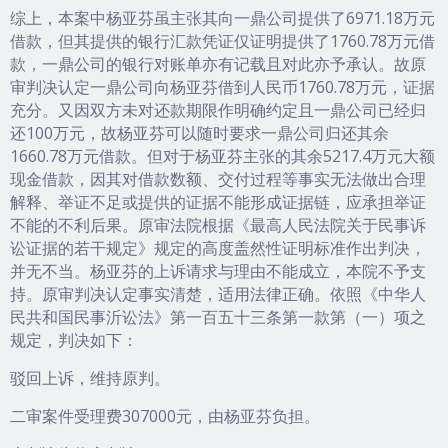
综上，本案中杨亚芬虽主张其向一鼎公司提供了6971.18万元
借款，但其提供的银行汇款凭证仅证明提供了1760.78万元借
款，一鼎公司的银行对账单亦有记载且对此亦予承认。故原
审判决认定一鼎公司向杨亚芬借到人民币1760.78万元，证据
充分。又因双方未对还款期限作明确约定且一鼎公司已经归
还100万元，故杨亚芬可以随时要求一鼎公司归还其余
1660.78万元借款。但对于杨亚芬主张的其余5217.4万元大额
现金借款，因其对借款数额、交付过程等事实无法做出合理
解释、举证不足或提供的证据不能形成证据链，应承担举证
不能的不利后果。原审法院根据《最高人民法院关于民事诉
讼证据的若干规定》规定的高度盖然性证明标准作出判决，
并无不当。杨亚芬的上诉请求与理由不能成立，本院不予支
持。原审判决认定事实清楚，适用法律正确。依照《中华人
民共和国民事沂讼法》第一百五十三条第一款第（一）项之
规定，判决如下：
驳回上诉，维持原判。
二审案件受理费307000元，由杨亚芬负担。