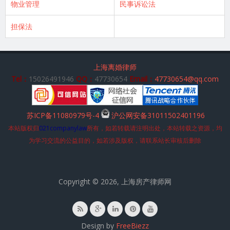
物业管理
民事诉讼法
担保法
上海离婚律师
Tel：
15026491946
QQ：
47730654
Email：
47730654@qq.com
苏ICP备11080979号-4
沪公网安备31011502401196
本站版权归
021companylaw
所有，如若转载请注明出处，本站转载之资源，均
为学习交流的公益目的，如若涉及版权，请联系站长审核后删除
Copyright © 2026, 上海房产律师网
Design by
FreeBiezz