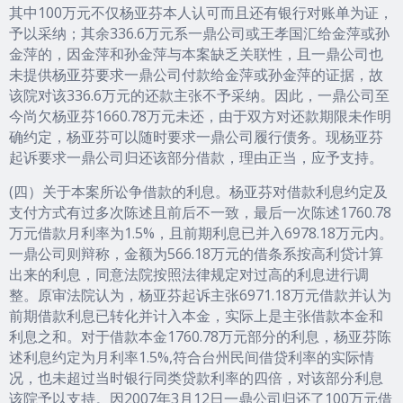
其中100万元不仅杨亚芬本人认可而且还有银行对账单为证，
予以采纳；其余336.6万元系一鼎公司或王孝国汇给金萍或孙
金萍的，因金萍和孙金萍与本案缺乏关联性，且一鼎公司也
未提供杨亚芬要求一鼎公司付款给金萍或孙金萍的证据，故
该院对该336.6万元的还款主张不予采纳。因此，一鼎公司至
今尚欠杨亚芬1660.78万元未还，由于双方对还款期限未作明
确约定，杨亚芬可以随时要求一鼎公司履行债务。现杨亚芬
起诉要求一鼎公司归还该部分借款，理由正当，应予支持。
(四）关于本案所讼争借款的利息。杨亚芬对借款利息约定及
支付方式有过多次陈述且前后不一致，最后一次陈述1760.78
万元借款月利率为1.5%，且前期利息已并入6978.18万元内。
一鼎公司则辩称，金额为566.18万元的借条系按高利贷计算
出来的利息，同意法院按照法律规定对过高的利息进行调
整。原审法院认为，杨亚芬起诉主张6971.18万元借款并认为
前期借款利息已转化并计入本金，实际上是主张借款本金和
利息之和。对于借款本金1760.78万元部分的利息，杨亚芬陈
述利息约定为月利率1.5%,符合台州民间借贷利率的实际情
况，也未超过当时银行同类贷款利率的四倍，对该部分利息
该院予以支持。因2007年3月12日一鼎公司归还了100万元借