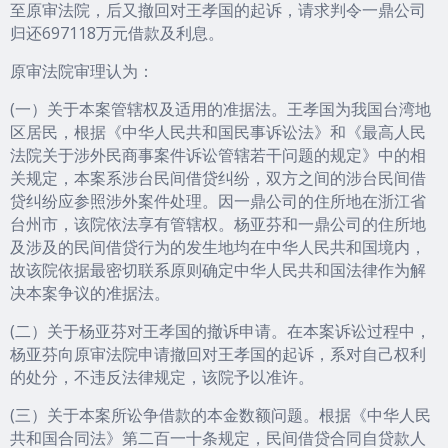
至原审法院，后又撤回对王孝国的起诉，请求判令一鼎公司
归还697118万元借款及利息。
原审法院审理认为：
(一）关于本案管辖权及适用的准据法。王孝国为我国台湾地
区居民，根据《中华人民共和国民事诉讼法》和《最高人民
法院关于涉外民商事案件诉讼管辖若干问题的规定》中的相
关规定，本案系涉台民间借贷纠纷，双方之间的涉台民间借
贷纠纷应参照涉外案件处理。因一鼎公司的住所地在浙江省
台州市，该院依法享有管辖权。杨亚芬和一鼎公司的住所地
及涉及的民间借贷行为的发生地均在中华人民共和国境内，
故该院依据最密切联系原则确定中华人民共和国法律作为解
决本案争议的准据法。
(二）关于杨亚芬对王孝国的撤诉申请。在本案诉讼过程中，
杨亚芬向原审法院申请撤回对王孝国的起诉，系对自己权利
的处分，不违反法律规定，该院予以准许。
(三）关于本案所讼争借款的本金数额问题。根据《中华人民
共和国合同法》第二百一十条规定，民间借贷合同自贷款人