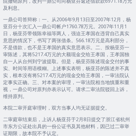
院撤销原判，改判一鼎公司向杨亚芬返还借款款6971.18万元
及利息。
一鼎公司答辩称：一、从2006年9月13日至2007年12月，杨
亚芬分十次汇入一鼎公司帐户1760.78万元。2007年11月1
日，杨亚芬带领陈幸福等两人，强迫王孝国在违背自己真实
意思的情况下，书写了两张借条。566.18万元是高利部分，
不是借款，也不是王孝国的真实意思表示。二、按杨亚芬一
审陈述，其将5217.4万元的大额现金交给王孝国，王孝国独
自一人从台州到宁波提取。但是，杨亚芬陈述现金交付的事
实、时间等用语模糊。上述事实表明，杨亚芬的陈述并不真
实，根本没有将5217.4万元的现金交给王孝国，一审法院认
定事实正确。三、对本案的审理，一审法院相当地慎重和重
视，一鼎公司对原判亦表示认可。请求二审法院驳回上诉，
维持原判。
本院二审开庭审理时，双方当事人均无证据提交。
二审庭审结束后，上诉人杨亚芬于2月8日提交了浙江省杭州
市东方公证处出具的一份公证书及其他材料，因已过二审举
证期限，故本院不予认定。