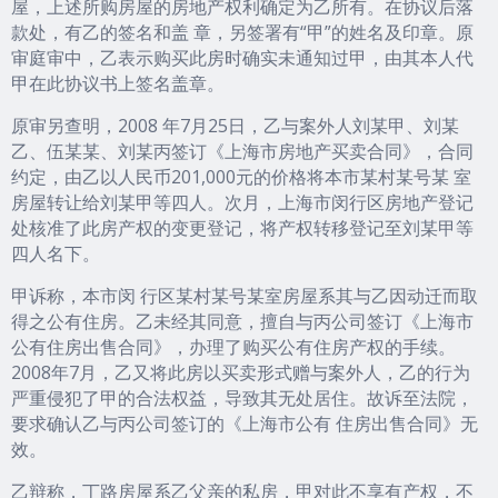
屋，上述所购房屋的房地产权利确定为乙所有。在协议后落
款处，有乙的签名和盖 章，另签署有“甲”的姓名及印章。原
审庭审中，乙表示购买此房时确实未通知过甲，由其本人代
甲在此协议书上签名盖章。
原审另查明，2008 年7月25日，乙与案外人刘某甲、刘某
乙、伍某某、刘某丙签订《上海市房地产买卖合同》，合同
约定，由乙以人民币201,000元的价格将本市某村某号某 室
房屋转让给刘某甲等四人。次月，上海市闵行区房地产登记
处核准了此房产权的变更登记，将产权转移登记至刘某甲等
四人名下。
甲诉称，本市闵 行区某村某号某室房屋系其与乙因动迁而取
得之公有住房。乙未经其同意，擅自与丙公司签订《上海市
公有住房出售合同》，办理了购买公有住房产权的手续。
2008年7月，乙又将此房以买卖形式赠与案外人，乙的行为
严重侵犯了甲的合法权益，导致其无处居住。故诉至法院，
要求确认乙与丙公司签订的《上海市公有 住房出售合同》无
效。
乙辩称，丁路房屋系乙父亲的私房，甲对此不享有产权，不