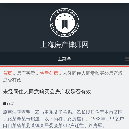
上海房产律师网
主菜单
你在这里
首页
» 房产买卖 »
售后公房
» 未经同住人同意购买公房产权
是否有效
未经同住人同意购买公房产权是否有效
作者
原审法院查明，乙与甲系父子关系。乙长期居住于本市某区
丁路某弄某号房屋（以下简称丁路房屋）。1988年，甲之户
口自某省某县某镇某居委会某组2户迁往丁路房屋。