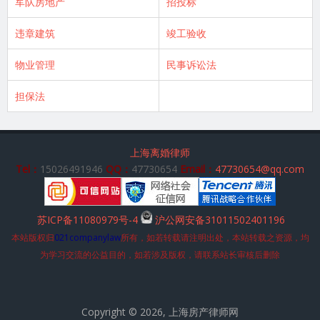
军队房地产
招投标
违章建筑
竣工验收
物业管理
民事诉讼法
担保法
上海离婚律师
Tel：
15026491946
QQ：
47730654
Email：
47730654@qq.com
苏ICP备11080979号-4
沪公网安备31011502401196
本站版权归
021companylaw
所有，如若转载请注明出处，本站转载之资源，均
为学习交流的公益目的，如若涉及版权，请联系站长审核后删除
Copyright © 2026, 上海房产律师网