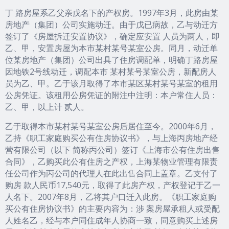
丁 路房屋系乙父亲戊名下的产权房。1997年3月，此房由某
房地产（集团）公司实施动迁。由于戊已病故，乙与动迁方
签订了《房屋拆迁安置协议》，确定应安置 人员为两人，即
乙、甲，安置房屋为本市某村某号某室公房。同月，动迁单
位某房地产（集团）公司出具了住房调配单，明确丁路房屋
因地铁2号线动迁，调配本市 某村某号某室公房，新配房人
员为乙、甲。乙于该月取得了本市某区某村某号某室的租用
公房凭证。该租用公房凭证的附注中注明：本户常住人员：
乙、甲，以上计 贰人。
乙于取得本市某村某号某室公房后居住至今。2000年6月，
乙持《职工家庭购买公有住房协议书》，与上海丙房地产经
营有限公司（以下 简称丙公司）签订《上海市公有住房出售
合同》，乙购买此公有住房之产权，上海某物业管理有限责
任公司作为丙公司的代理人在此出售合同上盖章。乙支付了
购房 款人民币17,540元，取得了此房产权，产权登记于乙一
人名下。2007年8月，乙将其户口迁入此房。《职工家庭购
买公有住房协议书》的主要内容为：涉 案房屋承租人或受配
人姓名乙，经与本户同住成年人协商一致，同意购买上述房