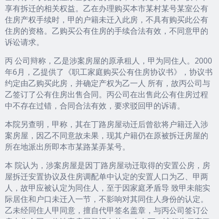
享有拆迁的相关权益。乙在办理购买本市某村某号某室公有
住房产权手续时，甲的户籍未迁入此房，不具有购买此公有
住房的资格。乙购买公有住房的手续合法有效，不同意甲的
诉讼请求。
丙 公司辩称，乙是涉案房屋的原承租人，甲为同住人。2000
年6月，乙提供了《职工家庭购买公有住房协议书》，协议书
约定由乙购买此房，并确定产权为乙一人 所有，故丙公司与
乙签订了公有住房出售合同。丙公司在出售此公有住房过程
中不存在过错，合同合法有效，要求驳回甲的诉请。
本院另查明，甲称，其在丁路房屋动迁后曾欲将户籍迁入涉
案房屋，因乙不同意故未果，现其户籍仍在原被拆迁房屋的
所在地派出所即本市某路某弄某号。
本 院认为，涉案房屋是因丁路房屋动迁取得的安置公房，房
屋拆迁安置协议及住房调配单中认定的安置人口为乙、甲两
人，故甲应被认定为同住人，至于因家庭矛盾导 致甲未能实
际居住和户口未迁入一节，不影响对其同住人身份的认定。
乙未经同住人甲同意，擅自代甲签名盖章，与丙公司签订公