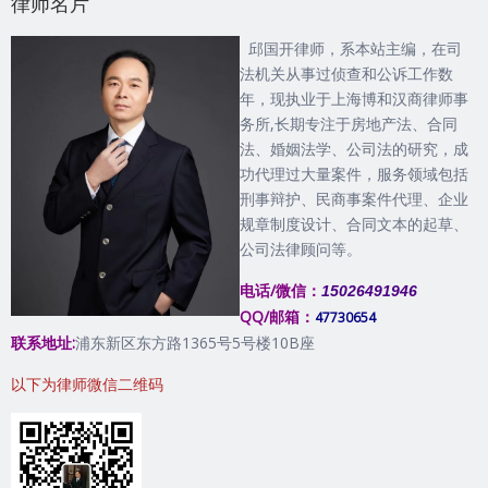
律师名片
邱国开律师，系本站主编，在司
法机关从事过侦查和公诉工作数
年，现执业于上海博和汉商律师事
务所,长期专注于房地产法、合同
法、婚姻法学、公司法的研究，成
功代理过大量案件，服务领域包括
刑事辩护、民商事案件代理、企业
规章制度设计、合同文本的起草、
公司法律顾问等。
电话/微信：
15026491946
QQ/邮箱：
47730654
联系地址:
浦东新区东方路1365号5号楼10B座
以下为律师微信二维码