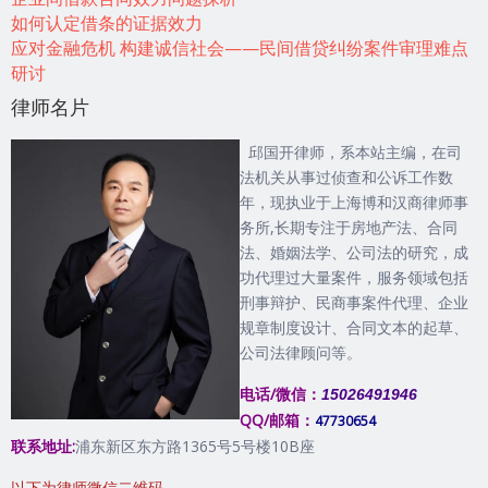
如何认定借条的证据效力
应对金融危机 构建诚信社会——民间借贷纠纷案件审理难点
研讨
律师名片
邱国开律师，系本站主编，在司
法机关从事过侦查和公诉工作数
年，现执业于上海博和汉商律师事
务所,长期专注于房地产法、合同
法、婚姻法学、公司法的研究，成
功代理过大量案件，服务领域包括
刑事辩护、民商事案件代理、企业
规章制度设计、合同文本的起草、
公司法律顾问等。
电话/微信：
15026491946
QQ/邮箱：
47730654
联系地址:
浦东新区东方路1365号5号楼10B座
以下为律师微信二维码