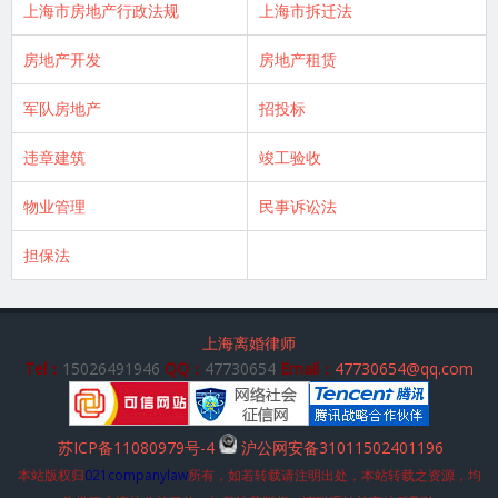
上海市房地产行政法规
上海市拆迁法
房地产开发
房地产租赁
军队房地产
招投标
违章建筑
竣工验收
物业管理
民事诉讼法
担保法
上海离婚律师
Tel：
15026491946
QQ：
47730654
Email：
47730654@qq.com
苏ICP备11080979号-4
沪公网安备31011502401196
本站版权归
021companylaw
所有，如若转载请注明出处，本站转载之资源，均